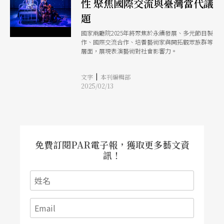
性 聚焦國際交流與臺灣當代議
瞳鈴眼》、《台灣奇案》等單元劇都在1990年代紅
挖掘更多新銳創作者，再進一步把這些故事發展成
極一時，其中擔任單元劇主持人、或引言人的盛竹
影視或是遊戲漫畫、甚至是舞台劇等。要到開始營
題
如、郭美珠等生產出不少金句，其功能多半延續了
運一兩年後，公司決定自製影視，我於是從編劇統
《天眼》中的金培凱角色，同時也略帶傳統「唸
籌轉變為作品開發，最後當上製作人，真正自己下
國家兩廳院2025年將聚焦於永續發展、多元節目製
歌」的特色（後來的電影《血觀音》直接邀請楊秀
來做一齣戲。 我們前面幾個作品像是《Ｘ！又是
作、國際交流合作、培養藝術家與開拓觀眾族群等
卿表演唸歌，更突顯與借用其勸世功能）。
星期一》、《八尺門的辯護人》都有小說原作，最
層面，展現表演藝術對社會影響力。
近剛上映的《死了一個娛樂女記者之後》也是，所
以基本上都是有文本的。至於接下來鏡文學要拍的
|
《銀行員之死》（現劇名改《野火》）以及現在詹
文字
本刊編輯部
傑參與一起開發的《她殺之罪》，都是根據真實事
2025/02/13
件改編，並沒有透過小說文本，直接進行劇本創
作。 Q：影集《她殺之罪》和詹傑即將與無獨有偶
工作室劇團共同推出的劇場作品《甜眼淚》，皆是
以80年代「毒糖果」連續殺童事件為發想，請兩位
聊聊最初受到這則新聞所吸引，起心動念將其影視
化、劇場化的原因？ 詹傑（後稱詹）：昱俐最早
免費訂閱PAR電子報，獲取更多藝文資
和我聯繫大約是2020年，我記得很久了。那時候我
訊！
們想做女性犯罪，於是開始蒐集大量資料研究。至
於《甜眼淚》這邊，一開始是2023年我在兩廳院秋
天藝術節做的《罪．愛》（黃郁晴導演），當時也
有用大數據蒐集網友對各個新聞事件的反應等。那
時候就發現某些關鍵詞，會特別讓不同年齡族群有
特別的