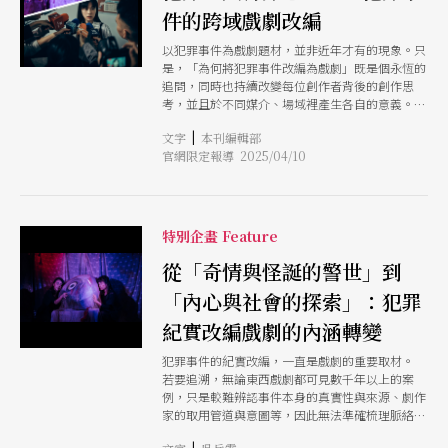
件的跨域戲劇改編
以犯罪事件為戲劇題材，並非近年才有的現象。只
是，「為何將犯罪事件改編為戲劇」既是個永恆的
追問，同時也持續改變每位創作者背後的創作思
考，並且於不同媒介、場域裡產生各自的意義。
因此，本專題將從劇場與影劇兩個角度切入，先從
|
文字
本刊編輯部
台灣過去的犯罪事件紀實戲劇開始爬梳，接著透過
官網限定報導 2025/04/10
一場專訪與一場對談，理解近期引發熱烈討論的影
視作品《死了一個娛樂女記者之後》，以及即將首
演的劇場作品《甜眼淚》，背後所觸動創作者的事
件本體與內涵，對話出在不同領域的編劇，如何虛
構與創作，也如何思考犯罪者與被害者、社會結構
特別企畫 Feature
等面向的現實。最後，則邀請3位劇場編劇提出他
們對犯罪事件改編戲劇的想法，並且提案他們的改
從「奇情與怪誕的警世」到
編計畫。
「內心與社會的探索」：犯罪
紀實改編戲劇的內涵轉變
犯罪事件的紀實改編，一直是戲劇的重要取材。
若要追溯，無論東西戲劇都可見數千年以上的案
例，只是較難辨認事件本身的真實性與來源、劇作
家的取用管道與意圖等，因此無法準確梳理脈絡。
其中，事件本身的杜撰、口傳過程的失準等都難以
|