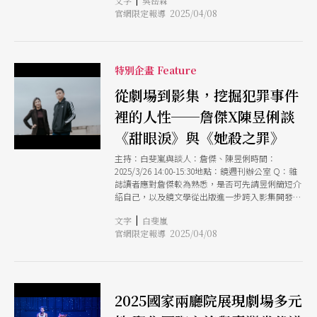
文字
吳岳霖
辨認「真實」與「虛構」的界線。直至報刊雜誌興
官網限定報導 2025/04/08
起後，才有彼此參照的可能。以台灣為例，在大正
15年（1926年）台南運河完工後，發生不少男女因
感情問題投河自殺的事件，被記錄於《台南新報》
和《台灣日日新報》中；後續在1930年代，便已有
歌仔戲以此為題進行改編，以口白為主，穿時裝，
特別企畫 Feature
再加上當時的流行歌曲，近似電視8點檔。當時一
定要唱的曲子是〈運河悲情曲〉、〈運河哭〉，後
從劇場到影集，挖掘犯罪事件
來也成為歌仔戲中的流行曲調。二戰之後，亦有電
裡的人性──詹傑X陳昱俐談
影出現。這類創作陸續出現於歌仔戲「時事劇」，
在1930年代內台商業劇場興盛時期同步興盛，時事
《甜眼淚》與《她殺之罪》
新聞往往在發生當天就被演出。 取材社會事件，
多半帶有噱頭成分，能與觀眾產生有效的共鳴，於
主持：白斐嵐與談人：詹傑、陳昱俐時間：
是故事內容也重在「奇情」、「怪誕」，甚至多半
2025/3/26 14:00-15:30地點：鏡週刊辦公室 Q：雜
帶有腥羶色成分。 1979年，台灣電視史出現了第
誌讀者應對詹傑較為熟悉，是否可先請昱俐簡短介
一部警匪電視劇《天眼》，以單元劇方式呈現。雖
紹自己，以及鏡文學從出版進一步跨入影集開發的
無法完全確認其中改編自真實案例的比例，但在每
過程？ 陳昱俐（後稱陳）：我原先念輔大英國語
集故事劇末作結時，都會安排評論人金培凱講出固
|
文字
白斐嵐
文學系，畢業後在航空公司做地勤，但做了4年覺
定台詞「老天有眼，可以明察秋毫」，明顯有勸誡
官網限定報導 2025/04/08
得人生有更想做的事。本來是想要出國念劇場表
觀眾不可作惡的意圖。並在中期後，《天眼》會於
演，想自己當導演，但沒存夠錢，陰錯陽差跟著學
各集播出後增設單元〈天眼追蹤〉，公布重大刑案
弟考上北藝大電影所，就此開啟我的編劇之路。自
的通緝犯照片與資料，呼籲民眾提供破案線索。因
由接案編劇做了10多年後，也是誤打誤撞，為了幫
此，背後的企圖愈見明確，且連動真實與虛構間的
去拍電影的朋友代班，就進了鏡文學，到現在已經
呼應關係，而以「勸世」與「警世」為目的。 其
2025國家兩廳院展現劇場多元
第6年了。 一開始鏡文學主要還是以IP為出發點，
他如《台灣靈異事件》、《藍色蜘蛛網》、《玫瑰
找一些作家、小說家來出版他們作品，也希望可以