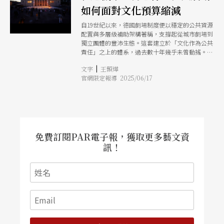
如何面對文化預算縮減
自19世紀以來，德國劇場制度便以穩定的公共資源
配置與多層級補助架構著稱，支撐起從城市劇場到
獨立團體的豐沛生態。這套建立於「文化作為公共
責任」之上的體系，過去數十年幾乎未曾動搖。然
而，隨著2023年起軍事支出上升與聯邦預算收緊，
|
文字
王顥燁
各地文化預算接連縮減，儘管補助結構尚未全面崩
官網限定報導 2025/06/17
解，現場已可見策略調整與資源重分配的跡象。
本專題的前兩篇報導已探討德國的補助制度與獨立
劇場現況，本文則專訪德勒斯登赫勒勞歐洲藝術中
心（HELLERAU European Centre for the Arts，以
下簡稱赫勒勞）的節目部經理安德烈．夏倫貝格
（Andr Schallenberg），分享他對制度變化與劇
場公共角色的觀察，也探討赫勒勞作為同時具備歷
免費訂閱PAR電子報，獲取更多藝文資
史背景、國際策展能量與社區實踐的場館，如何在
訊！
資源受限下重新校準策略、重構合作關係。 預算
緊縮的當下：不均勻、尚未全面浮現的風暴 受訪
之時，夏倫貝格表示預算縮減目前仍是個敏感議
題，並且牽涉多個層面。就他的觀察而言，由於預
算縮減才剛開始實施，影響程度尚未明朗。因文化
預算因德國聯邦制而由城市與邦政府主導，不同劇
場面臨截然不同的處境。例如漢堡目前幾乎未受影
響，但德勒斯登的州立劇院已宣布終止支持歐洲新
銳劇場導演的年度展演平台「快轉戲劇節」（Fast