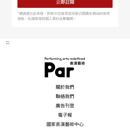
立即訂閱
Forward Festival），成為首波可見的削減徵兆之
一。 另一個層面則是由於全球通貨膨脹，預算限
*通過遞交此表格，即表示您接受並同意已閱讀本網站的使用
制迫使愈來愈多場館將節目製作預算轉向應付基礎
條款，私隱政策和個人資料收集聲明。
營運開銷。夏倫貝格說明，「比如在德勒斯登，文
化預算的總額其實比前一年略高，但我們必須花更
多錢支付能源與人力支出，能留給創作的資源自然
就變少了。」這樣的緊縮並不完全是單一政治因
:::
素，而是由於疫情期間大規模的公共支出，戰爭所
帶來的難民安置需求，以及各級政府為填補財政缺
口所做的結構調整，皆影響了文化部門的資源流
向。 儘管整體崩解尚未出現，但基層文化機構已
開始感受到壓力。未來隨著各地政府持續調整財政
優先順序，劇場營運將面臨更多不確定性。
PAR 表演藝術雜誌
關於我們
聯絡我們
廣告刊登
電子報
國家表演藝術中心