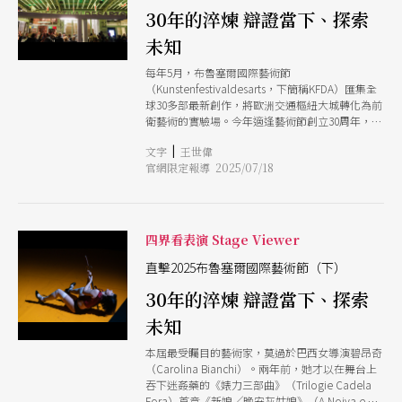
30年的淬煉 辯證當下、探索
未知
每年5月，布魯塞爾國際藝術節
（Kunstenfestivaldesarts，下簡稱KFDA）匯集全
球30多部最新創作，將歐洲交通樞紐大城轉化為前
衛藝術的實驗場。今年適逢藝術節創立30周年，
KFDA延續以跨域精神與國際視野，展現藝術家對
|
文字
王世偉
世界變動局勢的敏銳觀察，突顯當代表演藝術介入
官網限定報導 2025/07/18
社會的政治力，無愧它與亞維儂、維也納藝術節並
列為當代表演藝術的指標。
四界看表演 Stage Viewer
直擊2025布魯塞爾國際藝術節（下）
30年的淬煉 辯證當下、探索
未知
本屆最受矚目的藝術家，莫過於巴西女導演碧昂奇
（Carolina Bianchi）。兩年前，她才以在舞台上
吞下迷姦藥的《婊力三部曲》（Trilogie Cadela
Fora）首章《新娘╱晚安灰姑娘》（A Noiva e o