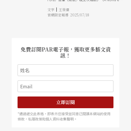
Boa Noite Cinderela），震撼亞維儂藝術節。今
|
文字
王世偉
年她在KFDA呈現二部曲《兄弟情》（The
官網限定報導 2025/07/18
Brotherhood），再度將身體化爲抵抗創傷的工
具，透過自我剖析突顯普世的殘酷現實。從性侵惡
夢甦醒，她直視藝文創作的罪惡根源。以《海鷗》
的妮娜為藍本，碧昂奇指出某些男性創作者濫用權
力，對女性施加身心虐待。然而，她批判的對象不
僅限於男性，更涵蓋西方藝術史傳承的父權價值，
及其共犯結構，包括曾經將楊．法布爾視為偶像的
免費訂閱PAR電子報，獲取更多藝文資
自己：「劇場不是無辜的，它是一個權力的場所
訊！
（）我們由大師們所塑造。對抗他們的同時，也背
負著他們。」（註7）對她來說，儘管兄弟情誼帶
來暴力與創痛的陰影，但它卻凝聚了創作團隊的向
心力，成為藝術家必要的生存手段。碧昂奇透過不
宣洩、不煽情、不寬恕的自我覺醒，揭露當代女性
創作者內心深處的自我矛盾，並探詢藝文產業的病
灶。
立即訂閱
*通過遞交此表格，即表示您接受並同意已閱讀本網站的使用
條款，私隱政策和個人資料收集聲明。