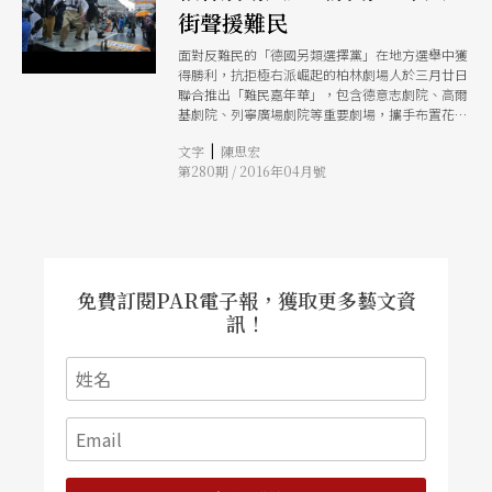
街聲援難民
面對反難民的「德國另類選擇黨」在地方選舉中獲
得勝利，抗拒極右派崛起的柏林劇場人於三月廿日
聯合推出「難民嘉年華」，包含德意志劇院、高爾
基劇院、列寧廣場劇院等重要劇場，攜手布置花
車、製作標語、在社群網路上邀請觀眾一起走上街
|
文字
陳思宏
頭，抗議偏狹與歧視。活動吸引了超過五千人參
第280期 / 2016年04月號
與，許多難民加入行列，遊行隊伍充滿各色人種，
和平呼喊。
免費訂閱PAR電子報，獲取更多藝文資
訊！