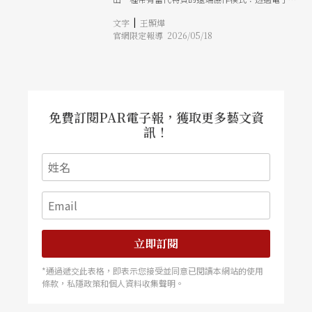
在。即使在舞者生涯中全然投入表演，她仍持續以
件發送任務，邀請舞者依指示進行即興，並將發展
高度的好奇心觀察、吸收，為未來的創作不斷累積
|
文字
王顥燁
出的動作錄製回傳。在正式排練開始之前，作品已
養分。這樣的背景，使她的作品始終作為思考與感
官網限定報導 2026/05/18
在影像與訊息的往返中逐步成形。這種被舞者稱為
受的延伸。 在加拿大英屬哥倫比亞芭蕾舞團
「21世紀編舞方式」的流程，也讓創作不再局限於
（Ballet British Columbia）的8年舞者經歷，讓她
單一排練空間，而成為一種分散卻持續的生成過
建立了紮實的身體基礎，也開啟了早期的編舞實
程。 除了長期合作的楊之外，她也和曾經來台的
踐。而後加入威廉．佛塞（William Forsythe）領
劇場導演賽門．麥克伯尼（Simon McBurney）合
導的法蘭克福芭蕾舞團時期，則是她人生中深刻的
作，由英國合拍劇團（Complicit）和荷蘭舞蹈劇
蛻變篇章。「我認為在舞團擔任舞者期間所學到的
場（NDT）共同製作 《滅絕的形體》（Figures in
免費訂閱PAR電子報，獲取更多藝文資
東西，至今仍在我當前的創作中迴盪。」那時她學
Extinction）系列作品，探討生態與氣候危機的系
訊！
會將「即興」視為生成動作的工具，並從中發展出
列作品。這些不同領域的合作夥伴關係，都對她思
超越既有編舞框架的可能性。同時，她也學到關於
考舞蹈創作以及編舞的方法產生了深遠的影響。
風險、領導、舞台技術與合作的經驗，這些不僅影
響她如何創作，也形塑她如何帶領舞者與團隊工
作。 然而，這些訓練並未將她導向純粹形式的抽
象探索。相反地，她逐漸意識到，自己無法在沒有
潛在故事的情況下建立編舞。她解釋，「舞蹈雖充
滿直擊內心且神秘的魅力，但它本質上是無聲的。
而當我試圖處理複雜題材時，我不希望這成為阻
立即訂閱
礙。」也因此，她的作品愈發朝向結合語言、戲
*通過遞交此表格，即表示您接受並同意已閱讀本網站的使用
條款，私隱政策和個人資料收集聲明。