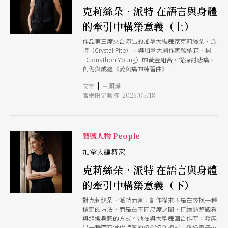
克莉絲朵．派特 在語言與身體
的牽引中構築意義（上）
作品第三度來台演出的加拿大編舞家克莉絲朵．派
特（Crystal Pite），與加拿大劇作家強納森．楊
（Jonathon Young）的黃金組合，從探討悲痛、
創傷與成癮《愛與痛的練習曲》
（Betroffenheit），到以語言與身體精準交錯的
|
文字
王顥燁
《各自表述》（The Statement，2016），他們的
官網限定報導 2026/05/18
作品總在劇場與舞蹈之間游移，既具敘事的清晰，
又保留身體的曖昧與張力。派特從不迴避複雜的人
性議題，反而持續逼近那些難以言說的經驗，將創
傷、倫理、選擇與失落搬上舞台。 此次帶來的
《集會遊戲》（Assembly Hall），則將視角從個
藝號人物 People
體心理推向群體結構。作品以一場看似平凡的集會
為起點，在日常與想像之間不斷滑移，召喚出人類
加拿大編舞家
對「集體」的渴望與不安。延續派特與楊長期發展
克莉絲朵．派特 在語言與身體
的語言與肢體對位方法，以聲音來驅動動作的核心
力量，使舞台在寫實與抽象之間反覆裂開與重組。
的牽引中構築意義（下）
在這樣的結構中，《集會遊戲》是一場持續發生的
提問：我們眼前所見的究竟是幻象還是真實？ 創
對克莉絲朵．派特而言，創作從來不是在尋找一種
作在不同條件之間形成一種回饋循環 回顧30多年
穩定的方法，而是在不同尺度之間，持續調整觀看
來的藝術家生涯，派特提到自己從年輕時便同時跳
與組織身體的方式。她在與大型舞團合作時，發展
舞與編舞，她認為自己的這兩種身分始終並行存
出一種帶有當代特質的遠端協作模式：透過電子郵