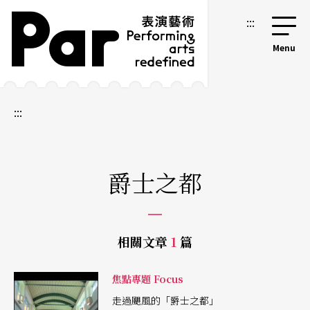
跳到主要內容區塊
網站導覽
:::
:::
爵士之都
相關文章
1
篇
焦點專題 Focus
走過颶風的「爵士之都」