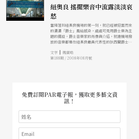
紐奧良 搖擺樂音中流露淡淡哀
愁
當降落到紐奧良機場的第一刻，就已經被迎面而來
的濃濃「爵士」風給感染，處處可見用爵士樂為主
題的擺設，爵士音樂家的肖像與介紹，就連機場撥
放的音樂都是在紐奧良最具代表性的狄西蘭爵士
（Dixieland）呢！到了位於法國區的缽本街
|
文字
魏廣晧
（Bourbon Street），這裡處處林立著小酒館及商
第188期 / 2008年08月號
店，販賣著具有紐奧良特色的飲食與商品，當然也
少不了現場的爵士歌手演唱加上爵士樂演奏。還有
爵士樂在一百多年前發跡的地方剛果廣場
（Congo Square），現在已經改成路易．阿姆斯
壯公園（Louis Armstrong Park），百年前來自非
洲的黑奴每當假日就是在這裡唱歌、跳舞及演奏著
傳統的樂器，進而一步一步的發展成為爵士樂；在
免費訂閱PAR電子報，獲取更多藝文資
紐奧良，隨處可見的是街頭音樂演出，絕大部分是
訊！
爵士音樂，他們不僅當場演出，更販售他們自己錄
製的唱片，而值得一提的是紐奧良最具特色的遊行
Mardi Gras，眾多的樂隊和打扮的各有特色的遊行
隊伍，這絕對是紐奧良最有代表性的地方大型活動
之一。 而再一次讓紐奧良成為焦點的，不是爵士
樂，卻是二○○五年的「卡崔娜颶風」，這場天災
重創了這個早已不再富有的城市，數以千計的死