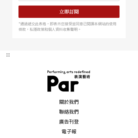
傷，讓這個爵士之都陷入一片前所未有低迷之中。
在這場浩劫發生之後，陸續收到來自各方的幫助與
立即訂閱
關心，其中當然不乏來自爵士音樂界在各地所舉辦
的慈善音樂性活動。到今年已經邁入第卅九屆的紐
*通過遞交此表格，即表示您接受並同意已閱讀本網站的使用
奧良爵士音樂節（New Orleans Jazz Festival），
條款，私隱政策和個人資料收集聲明。
即使在颶風侵襲的八個月後（二○○六年四月）在
災區依舊照常舉辦，而在音樂節中，從音樂家所演
奏的曲目與音樂主題之中，更不難發現到爵士音樂
家們對這個文化豐厚的港口城市有著深刻的感觸與
:::
寄託；也有不少的爵士音樂家以「卡崔娜」為主題
發表歌曲或專輯，用發源自紐奧良的音樂，來紀念
在這場悲劇中受到苦難的人們。 隨著時間的沖淡
與災後的重建，雖然重要的景點與都市機能已逐漸
恢復運作，但不知道是不是我先入為主的觀念使
然，實際走訪了一趟紐奧良之後，雖然市中心的觀
光區都已照常營業，但驅車前往市郊，卻仍然看得
到颶風所留下的痕跡，被侵襲過後的建築與還沒來
PAR 表演藝術雜誌
得及建好的家園；不經意地看到了一群黑人孩子在
關於我們
一個看似廢墟的社區中打鬧嬉戲，不禁有一種悸動
湧上心頭，總覺得當地的居民眼神中隱隱透露著淡
聯絡我們
淡的哀愁，一種說不上來的感覺
廣告刊登
電子報