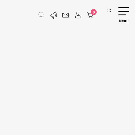
:::
0