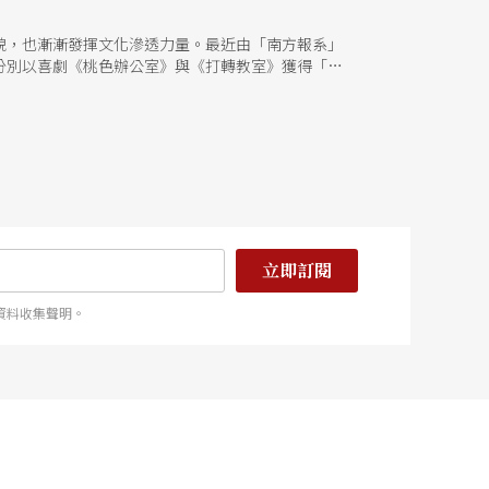
貌，也漸漸發揮文化滲透力量。最近由「南方報系」
即分別以喜劇《桃色辦公室》與《打轉教室》獲得「年
立即訂閱
資料收集聲明。