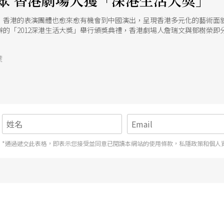
眾 香港劇場人獲「深港生活大獎」
，香港的表演團體也愈來愈有機會到中國演出，呈現香港多元化的藝術面
辦的「2012深港生活大獎」舉行頒獎典禮，香港劇場人詹瑞文與鄧樹榮
號
*通過遞交此表格，即表示您接受並同意已閱讀本網站的使用條款，私隱政策和個人