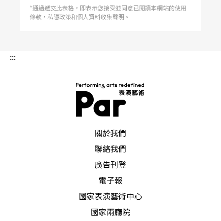
藝者、求道者及國際劇場大師們從此絡繹不絕來
*通過遞交此表格，即表示您接受並同意已閱讀本網站的使用
到。 我 去查看赫斯特堡的資訊，赫然發現這個以
條款，私隱政策和個人資料收集聲明。
工業及貿易為主的丹麥西邊的小城市，面積比台北
市略大，人口卻只比恆春鎮略多，卻在三十多年前
就開始進行文化扎根的 基礎工程，六○年代赫斯
特堡市長認為，藝術應該在街角而不僅在只有假日
:::
才有人潮的博物館而已，購入瑞士超現實雕刻家賈
克梅第（Alberto Giacometti）的作品當作街角的
公共藝術，到今天，赫斯特堡的許多街角都可以看
到各種雕塑藝術品；而除了歐丁之外，赫斯特堡還
擁有丹麥最優秀的芭 蕾舞學校及音樂學院，這裡
是知名編舞家彼德‧休福斯（Peter Schaufuss）
的家鄉，而丹麥皇家管絃樂團有百分之五的樂手來
自這個小鎮。 擁抱藝術，而且是擁抱世界上的各
PAR 表演藝術雜誌
種藝術，當我們還在思考教科書文言文與白話文的
關於我們
比例問題時，赫斯特堡在三十年的想法，也許是
《PAR表演藝術》的讀者們可以參考的例子。
聯絡我們
廣告刊登
電子報
國家表演藝術中心
國家兩廳院