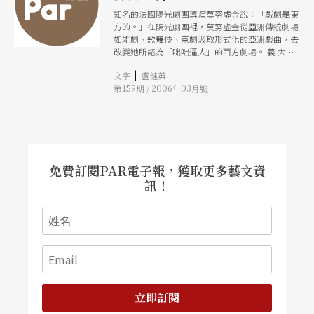
知名的法國陽光劇團導演莫努虛金說：「戲劇是東
方的。」在陽光劇團裡，莫努虛金從亞洲傳統劇場
如能劇、歌舞伎、京劇汲取形式化的亞洲戲曲，去
改變她所認為「咄咄逼人」的西方劇場。 義 大利
人尤金諾．芭芭是上世紀七○年代現代劇場的異
|
文字
盧健英
數，十八歲從軍校畢業離家之後，三十歲之前以異
第159期 / 2006年03月號
鄉人的身分在歐陸各國、及印度旅行、學習。在波
蘭，與劇場 大師葛羅托斯基學習認識身體的文化
源頭；旅行則讓他看到跨文化的繽紛，並在跨文化
劇場裡化尋找共通性，他所提出的「劇場人類學」
理論，使表演融匯了多元文 化，演員在訓練裡認
識異文化，也因為學習異文化而更認識自己，然後
轉化為自己在劇場裡的創造性。 莫努虛金和尤金
免費訂閱PAR電子報，獲取更多藝文資
諾．芭芭都從異文化裡去認識世界，再找到自己的
訊！
位置。但如果沒有被一個更開闊的環境接納，這條
戲劇的路會走得更辛苦。 閱 讀這一期由李立亨與
彭雅玲兩位劇場人所寫的關於尤金諾．芭芭與他所
創立的「國際劇場人類學學校」，對於尤金諾其人
與其戲劇理論，都有深入而切身的分析與描 述。
但我依然不太滿足於這樣高山仰止式的文章，特別
去注意到，為什麼這樣一個小規模、當年也還未見
前景，而且是由一位外籍人士創立的小劇團，位於
丹麥西部 小城市赫斯特堡（Holstebro）市政府會
立即訂閱
接納它成為在地的劇團，而且從此三十年間，讓求