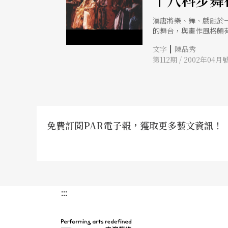
十八科步舞
漢唐將樂、舞、戲融於
的舞台，與畫作風格頗
|
文字
陳品秀
第112期 / 2002年04月
免費訂閱PAR電子報，獲取更多藝文資訊！
:::