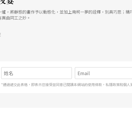
夜宴
一爐，將靜態的畫作予以動態化，並加上南柯一夢的詮釋，別具巧思；精
有異曲同工之妙。
號
*通過遞交此表格，即表示您接受並同意已閱讀本網站的使用條款，私隱政策和個人