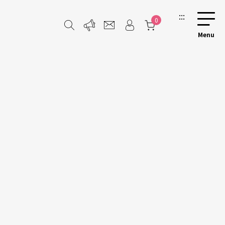
:::
0