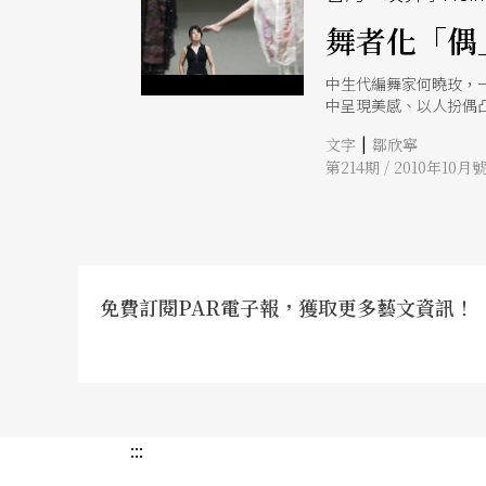
舞者化「偶
中生代編舞家何曉玫，
中呈現美感、以人扮偶
|
文字
鄒欣寧
第214期 / 2010年10月
免費訂閱PAR電子報，獲取更多藝文資訊！
:::