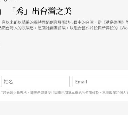
」 「秀」出台灣之美
一直以來都以精采的獨特舞蹈創意展現她心目中的台灣，從《默島樂園》
凸顯台灣人的表演慾。這回她創團首演，以融合舊作片段與新舞段的《Wo
號
*通過遞交此表格，即表示您接受並同意已閱讀本網站的使用條款，私隱政策和個人