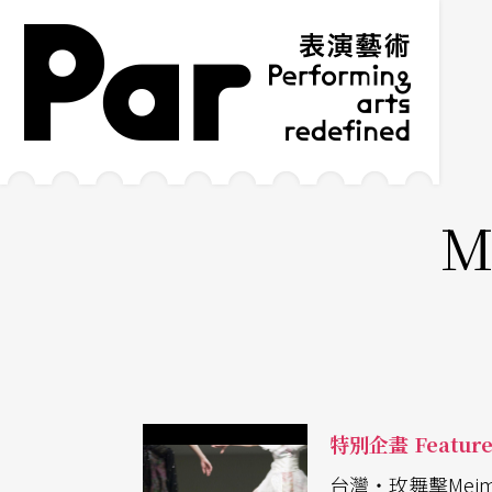
跳到主要內容區塊
網站導覽
:::
M
特別企畫 Featur
台灣・玫舞擊Meima