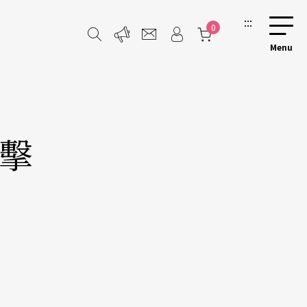
:::
0
舞擊