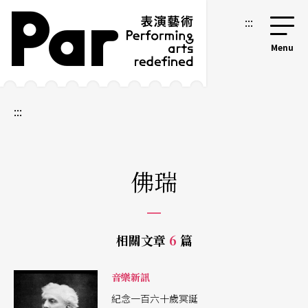
跳到主要內容區塊
網站導覽
:::
:::
佛瑞
相關文章
6
篇
音樂新訊
紀念一百六十歲冥誕