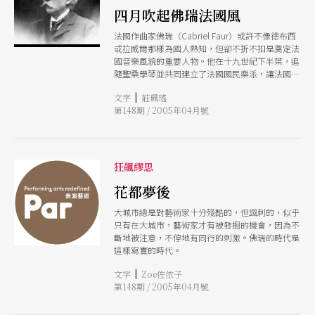
四月吹起佛瑞法國風
法國作曲家佛瑞（Cabriel Faur）或許不像德布西
或拉威爾那樣為國人熟知，但卻不折不扣是奠定法
國音樂風貌的重要人物。他在十九世紀下半葉，追
隨聖桑學琴並共同建立了法國國民樂派，讓法國古
典音樂擺脫德奧傳統的桎梏，發展出屬於自己文化
|
文字
莊珮瑤
風格的特色。佛瑞的作品以聲樂曲及室內樂聞名，
第148期 / 2005年04月號
而他也像貝多芬一樣晚年失聰，但仍譜出精采的樂
章。 今年五月剛好是佛瑞的一百六十歲冥誕，四
月就有兩組音樂會不約而同以佛瑞為主題。北市交
邀請現任美國德州大學阿靈頓分校合唱系系主任及
福斯堡市歌劇院副指揮的林菁，首度返台指揮，特
狂飆繆思
別演出佛瑞的《安魂曲》。而在台灣努力耕耘的印
象三重奏，則特地邀請了台北愛樂電台主持人、女
花都夢後
高音黃瑞芬（Zoe），一起鋪陳一晚專屬於佛瑞的
大城市總是對藝術家十分殘酷的，但諷刺的，似乎
浪漫饗宴，除了演出佛瑞知名的〈夢後〉等六首歌
只有在大城市，藝術家才有被發掘的機會，因為不
曲外，還將演出佛瑞最重要的作品第一號鋼琴四重
斷地被注意，不停地有同行的刺激。佛瑞的時代是
奏，以及佛瑞失聰後的傑作鋼琴三重奏。想認識這
這樣寫實的時代。
位法國代表作曲家的觀眾，這正是不容錯過的好機
會！（莊珮瑤）
|
文字
Zoe佐依子
第148期 / 2005年04月號