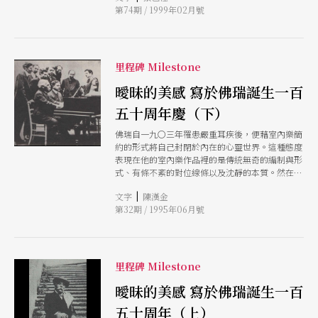
第74期 / 1999年02月號
里程碑 Milestone
曖昧的美感 寫於佛瑞誕生一百
五十周年慶（下）
佛瑞自一九〇三年罹患嚴重耳疾後，便藉室內樂簡
約的形式將自己封閉於內在的心靈世界。這種態度
表現在他的室內樂作品裡的是傳統無奇的編制與形
式、有條不紊的對位線條以及沈靜的本質。然在這
明哲克制的古典精神中，有如平靜的深水底部的伏
|
文字
陳漢金
流般洶湧著的浪漫式激奮，那是充分擴張的形式、
第32期 / 1995年06月號
此起彼伏的波浪狀寛廣，不規則的旋律、節奏以及
多彩而富於變化的和聲。
里程碑 Milestone
曖昧的美感 寫於佛瑞誕生一百
五十周年（上）