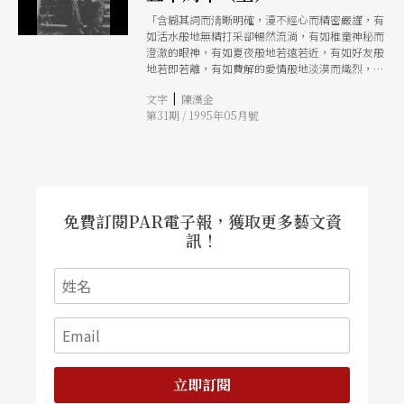
「含糊其詞而淸晰明確，漫不經心而精密嚴謹，有
如活水般地無精打采卻暢然流淌，有如稚童神秘而
澄澈的眼神，有如夏夜般地若遠若近，有如好友般
地若即若離，有如費解的愛情般地淡漠而熾烈，這
就是佛瑞的音樂。」這種幾近矛盾、同時兼具兩個
|
文字
陳漢金
極端屬性而令人難以捉摸的本質正是佛瑞音樂的特
第31期 / 1995年05月號
性。
免費訂閱PAR電子報，獲取更多藝文資
訊！
立即訂閱