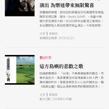
演出 為樂迷帶來無限驚喜
享譽國際樂壇、跨世紀的英籍匈牙利裔鋼琴家與指
揮家安德拉斯．席夫（Andrs Schiff），為當今樂
壇代表性傳奇大師。在2020年來台獻演之後隔日，
全台隨即陷入新冠疫情而停止演出。今年底即將再
度來台，為樂迷帶來他優美而動人的琴聲。 生於
|
文字
李秋玫
1953年的席夫，曾獲得無數獎項和榮譽，包括葛萊
官網限定報導 2024/12/23
美獎、留聲機獎、莫札特獎章和皇家音樂學院巴赫
獎，並在2014年故英國伊莉沙白二世女王生日時被
授予爵士爵位，以表彰他對音樂的貢獻。 鋼琴家
陳冠宇表示：「相對於年輕鋼琴家的炫技與誇張的
動作，鋼琴大師的琴聲需要耐心、靜心地欣賞。在
藝@CD
現今需要網紅、社群媒體宣傳自己的年代，席夫即
使擁有這麼高的名望，每天仍堅持練琴至少3小
這方島嶼的悲歡之歌
時，即便旅行前也不會略過。」對於他的音樂特
透過歌聲傳詠，「台灣」不再是個抽象的概念，而
色，陳冠宇則說：「他的觸鍵是我們學不來的，如
是來自各方、真真實實活在這塊島嶼上的人們，寄
果我想聽巴赫的話，一位是已故的顧爾德，另一位
情命運的所在。南管音樂家王心心從中國來台，藉
就是席夫。」 此次來台，席夫並不事先公布曲
《昭君出塞》唱出台灣新移民們的堅韌和悲涼；好
目，可謂「無菜單」的演出。為此，歷經失去表演
客樂隊的主唱陳冠宇則走進台東池上的有機稻田，
機會、對古典音樂未來產生疑惑的席夫特地撰寫了
|
文字
李秋玫
跟著務農也寫出飽含土地芬芳芳的《愛吃飯》專
一段文字給樂迷，他首先提問：「音樂會變得愈來
第192期 / 2008年12月號
輯。他們的歌聲，都是屬於台灣的故事。
愈『可預測』。這是好事嗎？」擁有大量曲目在手
上的他決定：「我的選擇不僅取決於我當時的心
情、還取決於場地、音響效果，甚至我的樂器。」