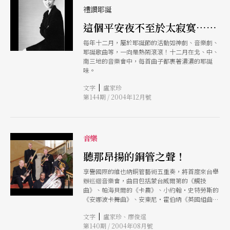
樂） 看起來好像只是PDA加上手機的功能，你看，
禮讚耶誕
剛剛打來的電話，我可以一邊透過藍芽無線通訊，
這個平安夜不至於太寂寞……
一邊將來電號碼存入通訊錄，並將電話中的重要事
項記錄起來，或是加到行程表，增加了時效與人脈
每年十二月，屬於耶誕節的活動如神劇、音樂劇、
的管理效率。 這麼好用的功能應該要早早發明，
耶誕歌曲等，一向是熱鬧滾滾！十二月在北、中、
但是還是發生過一件悲慘的事情，那時新手機才剛
南三地的音樂會中，每首曲子都裹著濃濃的耶誕
使用一個月，出國時因電池沒電，資料還沒備份就
味。
全都不見。 有著PDA外型的手機，看起來很大支，
買了一個質感很好的皮套，搭配上藍芽耳機，就完
|
文字
盧家珍
全符合水瓶座的個性。但是我的月亮在金牛，買科
第144期 / 2004年12月號
技產品前，會先買雜誌研究，再去光華商場或博愛
路一帶貨比三家。我會利用睡前的空檔K說明書，
學習新產品的新功能，務必物盡其用。
音樂
聽那昂揚的銅管之聲！
享譽國際的維也納銅管藝術五重奏，將首度來台舉
辦巡迴音樂會，曲目包括蒙台威爾第的《觸技
曲》、帕海貝爾的《卡農》、小約翰‧史特勞斯的
《安娜波卡舞曲》、安東尼‧霍伯納《英國組曲四
個樂章》、喬治‧蓋西文的《乞丐與蕩婦歌劇組
|
文字
盧家珍、廖俊逞
曲》等多樣曲風，而演奏時所用的轉閥式小號及維
第140期 / 2004年08月號
也納號，更是國內聽眾所罕見。 除了為廣大喜好