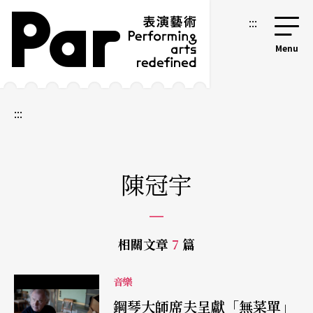
跳到主要內容區塊
網站導覽
:::
:::
陳冠宇
相關文章
7
篇
音樂
鋼琴大師席夫呈獻「無菜單」