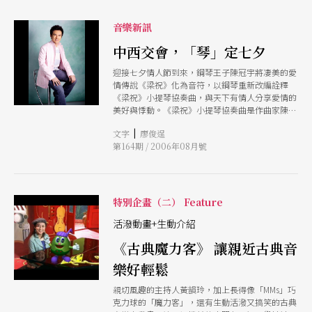
他將在早上抵達音樂廳，獲得靈感，接著思考晚上
要演奏什麼。「希望觀眾能感受到一些驚喜和新的
音樂新訊
發現。」並且確信觀眾會喜歡。 陳冠宇預測，席
中西交會，「琴」定七夕
夫拿手的曲目大概是古典浪漫的作品，巴赫、莫札
特、海頓、貝多芬、舒曼、布拉姆斯，如果在音樂
迎接七夕情人節到來，鋼琴王子陳冠宇將凄美的愛
廳挑中的鋼琴是貝森朵夫，那麼他也許會彈舒伯
情傳說《梁祝》化為音符，以鋼琴重新改編詮釋
特。但不管如何，席夫的招牌就是有非常多的安可
《梁祝》小提琴協奏曲，與天下有情人分享愛情的
曲，長度幾乎等於另一個半場之多。 席夫此次來
美好與悸動。《梁祝》小提琴協奏曲是作曲家陳鋼
台，將會有他配合的調音師隨行，且會使用他自製
及何占豪在上海音樂院求學時的作品，此回演出，
的鋼琴支架（extension），據陳冠宇所言，支架
|
文字
廖俊逞
由陳鋼為陳冠宇親自改編為鋼琴協奏曲。這場名為
會比一般還長，能夠讓鋼琴上的反射板掀得更高，
第164期 / 2006年08月號
「化蝶」的音樂會除了以「梁祝」尾聲「化蝶」作
聲音傳得更遠。此外，在他演出現場公布每一首樂
為序曲，並特別挑選了華格納歌劇《崔斯坦與伊索
曲前，更特聘擅長肢體表演且逗趣又專業的鋼琴家
德》的〈前奏曲〉與〈愛之死〉、拉赫瑪尼諾夫的
范德騰（John Vaughan）做即時翻譯，屆時必定
帕格尼尼主題狂想曲第十七、十八變奏、莫札特的
讓觀眾有個與眾不同的體驗。 4年後再度來台的席
C大調第二十一號鋼琴協奏曲，以及深受樂迷喜愛
夫，以其深厚的技藝和獨特的情感表現，為樂迷帶
特別企畫（二） Feature
的電影配樂等，為情人們獻上一個浪漫的情人夜，
來無與倫比的音樂體驗。這次的「無菜單」演出，
並在中西曲風各異的作品中，映照出各自的動人樂
活潑動畫+生動介紹
更讓每場音樂會成為一次全新的探索。無論是音樂
章。音樂會由林天吉指揮，長榮交響樂團共同演
還是演出方式，席
《古典魔力客》 讓親近古典音
出。（廖俊逞）
樂好輕鬆
親切風趣的主持人黃韻玲，加上長得像「MMs」巧
克力球的「魔力客」，還有生動活潑又搞笑的古典