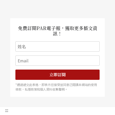
銅管音樂的樂迷呈現精采的曲目演奏外，更特別為
學習銅管演奏的學子們準備專業的大師班課程，內
容包括銅管樂器演奏技巧解析、與大師近距離接觸
探討及吸收其演奏經驗，全程安排專業即席翻譯，
是國內學子拓展音樂視野的難得機會。 弓弦琴鍵
的極致融合 聽杜沁澐與黃可儂「飛炫琴色」 有人
免費訂閱PAR電子報，獲取更多藝文資
說，小提琴的細膩多情是所有樂器中最具穿透力
訊！
的；也有人說，一架鋼琴可比擬出整個交響樂團的
音色。而拉威爾則說，「鋼琴與小提琴本是不相容
的兩個樂器」。但國際知名的旅法小提琴家杜沁澐
與旅美鋼琴家黃可儂，卻將弓弦與琴鍵出神入化地
緊密融合，激盪炫麗的火花。 「飛炫琴色」演奏
會涵括了浪漫、法國印象及現代樂派的作品。除開
場以《致帕格尼尼》一曲向大師許尼克致敬外，還
加入了蕭邦《快板協奏曲》及浦朗克《拿波里組
曲》，兩首難度極高、鮮少在音樂廳裡聽到的曲
立即訂閱
目。特別的是選用了喜愛爵士樂的作曲家拉威爾的
《奏鳴曲》，曲中以鋼琴、小提琴演奏藍調旋律，
*通過遞交此表格，即表示您接受並同意已閱讀本網站的使用
若無其事地將古典派奏鳴曲的徐緩樂章，改換成一
條款，私隱政策和個人資料收集聲明。
九二○年代的現代風藍調，無異是種非常大膽的嚐
試。 愛河畔，聽絲竹悠揚 高市國樂團「愛河系列
音樂會」 由高雄市立國樂團主辦的「愛河音樂
廳」系列音樂會，共有六場精采的演出。首場將由
:::
萬象民族樂團以絲竹室內樂隊多樣化演出形式揭開
序幕，包括專為該樂團創作之合奏曲的《抒情小組