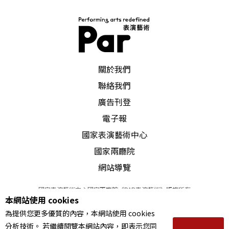
曲》、《快樂的囉嗦》、《山地之歌》；重奏的樂
曲將安排有《雨打芭蕉》、《平湖秋月》、《楊
柳》、《丑弄》等精采曲目。本場音樂會還特別邀
請到上海民族樂團笙獨奏家翁鎮發與樂團合演《晉
調》、《蝴蝶戀花》兩首笙協奏曲。 接下來還有
五場節目，包括高雄市立國樂團
PAR 表演藝術雜誌
關於我們
聯絡我們
廣告刊登
電子報
國家表演藝術中心
國家兩廳院
網站導覽
國家表演藝術中心國家兩廳院《PAR表演藝術》版權所有
本網站使用 cookies
©
2022
Performing arts redefined. All Rights Reserved
為提供您更多優質的內容，本網站使用 cookies
統一編號 Tax Id number 00973926
分析技術。 若繼續閱覽本網站內容，即表示您同
本站所提供相關演出資訊，如有異動應以主辦單位公告為準。