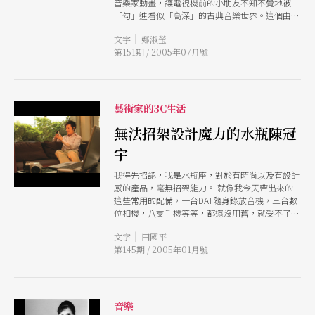
音樂家動畫，讓電視機前的小朋友不知不覺地被
「勾」進看似「高深」的古典音樂世界。這個由公
共電視製作的音樂啟蒙節目播出第一季就引發熱烈
|
文字
鄭淑瑩
回響，但幕後製作的艱辛過程，也讓我們驚訝：原
第151期 / 2005年07月號
來要讓你看得輕鬆，其實幕後真的一點都不輕鬆
呢！
藝術家的3C生活
無法招架設計魔力的水瓶陳冠
宇
我得先招認，我是水瓶座，對於有時尚以及有設計
感的產品，毫無招架能力。 就像我今天帶出來的
這些常用的配備，一台DAT隨身錄放音機，三台數
位相機，八支手機等等，都還沒用舊，就受不了新
的誘惑。但是，我目前非常滿意我的手機，O2
|
文字
田國平
XDA II ，結合了三頻手機、PDA、數位相機於一
第145期 / 2005年01月號
身，戴上藍芽耳機就可以講電話，搭配上紅外線的
鍵盤，這台一九○公克的PDA，變成了簡易的筆記
型電腦，可以快速記錄文字、修改文章，插上無線
網卡，還可以邊上網，邊收發mail還可以MSN。插
上GPS接收器，還能衛星定位，顯示出地圖。
音樂
（說著說著電話響起，是電影《海上鋼琴師》的配