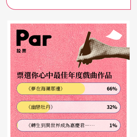
會。
弓弦琴鍵的極致融合
聽杜沁澐與黃可儂「飛炫琴色」
投票
有人說，小提琴的細膩多情是所有樂器中最具穿透
力的；也有人說，一架鋼琴可比擬出整個交響樂團
票選你心中最佳年度戲曲作品
的音色。而拉威爾則說，「鋼琴與小提琴本是不相
66%
《夢在海潮那邊》
容的兩個樂器」。但國際知名的旅法小提琴家杜沁
澐與旅美鋼琴家黃可儂，卻將弓弦與琴鍵出神入化
32%
《幽戀牡丹》
地緊密融合，激盪炫麗的火花。
1%
《轉生到異世界成為嘉慶君—發現我的祖先是詐騙集團!?》
「飛炫琴色」演奏會涵括了浪漫、法國印象及現代