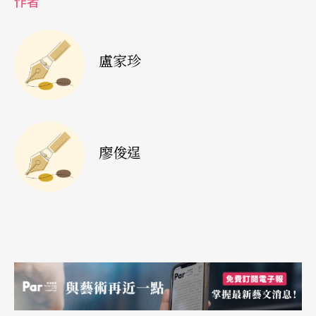
作者
貝多芬三十二首鋼琴奏鳴曲幾乎每一首都具有戲劇
性，曲曲都是貝多芬的私密心情日記，饒富戲劇性
盧家珍
與電影感，藉由鋼琴家陳冠宇的詮釋，將帶給觀眾
精緻的心靈饗宴。此次陳冠宇特別挑選其中的四
首：悲壯激昂、熱情洋溢的第八號鋼琴奏鳴曲《悲
愴》（作品13）；憂傷綿密、令人悠然神往的升C
廖俊逞
小調第14號鋼琴奏鳴曲《月光》（作品27之2）；
雄偉激越、情緒奔放的D小調第17號鋼琴奏鳴曲
《暴風雨》（作品31之2）；以及降E大調第26號鋼
琴奏鳴曲《告別》（作品81a），作為這系列音樂會
的首部曲。
發現爵士的「前衛」和「自由」