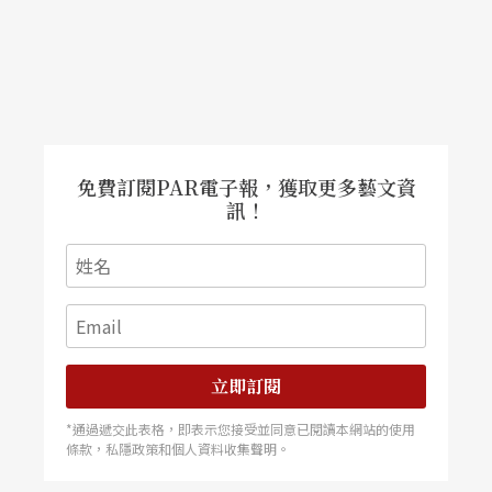
日本爵士鋼琴大師山下洋輔帶來爆炸性的彈奏
一九四二年出生於日本東京的山下洋輔，不但是日
本當代爵士樂界相當重要的大師級鋼琴手，其獨樹
免費訂閱PAR電子報，獲取更多藝文資
一格的鋼琴演出，更已深受歐美爵士樂界矚目。畢
訊！
業於東京國立音樂大學的山下洋輔是一位相當前衛
的鋼琴手，早從一九六九年開始便自組了一支以演
奏Free Jazz為主的三重奏樂團，自此其強烈的實驗
風格便成了他不變的創作基調，並且活躍於國際舞
立即訂閱
台，經常在一些著名的爵士音樂節當中受邀演出。
*通過遞交此表格，即表示您接受並同意已閱讀本網站的使用
山下洋輔的鋼琴獨奏具有強烈的個人風格，從觸鍵
條款，私隱政策和個人資料收集聲明。
開始他就掌握著近乎完美的速度，卻又夾著實驗性