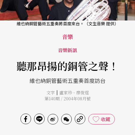
維也納銅管藝術五重奏將首度來台。（文生音樂 提供）
音樂
音樂新訊
聽那昂揚的銅管之聲！
維也納銅管藝術五重奏首度訪台
|
文字
盧家珍
、
廖俊逞
第140期 / 2004年08月號
收藏