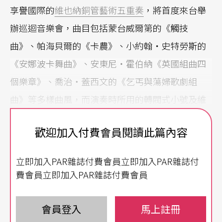
享譽國際的
維也納銅管藝術五重奏
，將首度來台舉
辦巡迴音樂會，曲目包括蒙台威爾第的《觸技
曲》、帕海貝爾的《卡農》、小約翰‧史特勞斯的
《安娜波卡舞曲》、安東尼‧霍伯納《英國組曲四
個樂章》、喬治‧蓋西文的《乞丐與蕩婦歌劇組
曲》等多樣曲風，而演奏時所用的轉閥式小號及維
也納號，更是國內聽眾所罕見。
歡迎加入付費會員閱讀此篇內容
除了為廣大喜好銅管音樂的樂迷呈現精采的曲目演
立即加入PAR雜誌付費會員立即加入PAR雜誌付
奏外，更特別為學習銅管演奏的學子們準備專業的
費會員立即加入PAR雜誌付費會員
大師班課程，內容包括銅管樂器演奏技巧解析、與
大師近距離接觸探討及吸收其演奏經驗，全程安排
會員登入
馬上註冊
專業即席翻譯，是國內學子拓展音樂視野的難得機