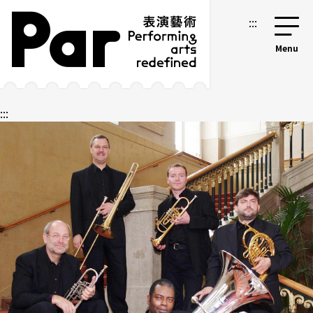
跳到主要內容區塊
網站導覽
:::
:::