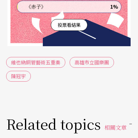
樂派的作品。除開場以《
》一曲向大師許
1%
《赤子》
致帕格尼尼
尼克致敬外，還加入了蕭邦《快板協奏曲》及浦朗
投票看結果
克《拿波里組曲》，兩首難度極高、鮮少在音樂廳
裡聽到的曲目。特別的是選用了喜愛爵士樂的作曲
家拉威爾的《奏鳴曲》，曲中以鋼琴、小提琴演奏
藍調旋律，若無其事地將古典派奏鳴曲的徐緩樂
維也納銅管藝術五重奏
高雄市立國樂團
章，改換成一九二○年代的現代風藍調，無異是種
陳冠宇
非常大膽的嚐試。
愛河畔，聽絲竹悠揚
Related topics
高市國樂團「愛河系列音樂會」
相關文章
由
高雄市立國樂團
主辦的「愛河音樂廳」系列音樂