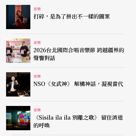
會，共有六場精采的演出。首場將由萬象民族樂團
音樂
打碎，是為了拼出不一樣的圖案
以絲竹室內樂隊多樣化演出形式揭開序幕，包括專
為該樂團創作之合奏曲的《抒情小組曲》、《快樂
的囉嗦》、《山地之歌》；重奏的樂曲將安排有
音樂
2026台北國際合唱音樂節 跨越疆界的
《雨打芭蕉》、《平湖秋月》、《楊柳》、《丑
聲響對話
弄》…等精采曲目。本場音樂會還特別邀請到上海
民族樂團笙獨奏家翁鎮發與樂團合演《晉調》、
音樂
NSO《女武神》 解構神話，凝視當代
《蝴蝶戀花》兩首笙協奏曲。
接下來還有五場節目，包括高雄市立國樂團拉弦組
音樂
組長彭美君的「師生音樂會」、「暢想—室內樂之
《Sisila ila ila 別離之歌》 留住消逝
夜」、「絲竹狂想歡樂夜」、「世界風．台灣情」
的呼喚
與「『失聰』—迷路在東方西方．當代與傳統」