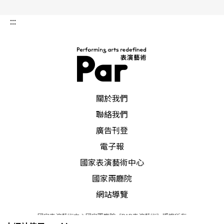
濃厚的旋律張力；他有時突然間把速度加快，瞬間
:::
如瀑布流泉的琴聲一下子傾瀉而來，可是當他放慢
速度時，又轉變成映像派音樂，即使輕彈幾個小
節，那恰到好處的力道，直叫人大為讚嘆！山下洋
輔雖有深厚的古典音樂學院背景，但在他的音樂
PAR 表演藝術雜誌
關於我們
中，卻常能聽到他刻意背離傳統既定的節奏與音樂
聯絡我們
邏輯；他也是探尋多種西方音樂素材，最後在屬於
廣告刊登
自己的民謠根源當中悟出與爵士樂相融秘訣的頂尖
電子報
好手。
國家表演藝術中心
國家兩廳院
網站導覽
國家表演藝術中心國家兩廳院《PAR表演藝術》版權所有