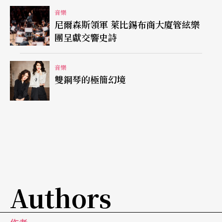
音樂
等。
尼爾森斯領軍 萊比錫布商大廈管絃樂
團呈獻交響史詩
鋼琴加電影，發現貝多芬的秘密心情
音樂
陳冠宇
挑戰貝多芬三十二首鋼琴奏鳴曲
雙鋼琴的極簡幻境
鋼琴家陳冠宇將貝多芬三十二首鋼琴奏鳴曲與電影
結合，組成動人心弦的貝多芬鋼琴電影節，並計畫
將貝多芬三十二首鋼琴奏鳴曲，分為八場音樂會，
完全呈現給國人，「貝多芬鋼琴電影節(Ⅰ)：X琴
人」即是首場。陳冠宇希望在這八場演出中，成為
Authors
全台灣第二位完整演奏貝多芬三十二首鋼琴奏鳴曲
的紀錄創造者。