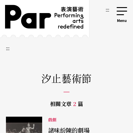
跳到主要內容區塊
網站導覽
:::
:::
汐止藝術節
相關文章
2
篇
戲劇
諸味紛陳的劇場