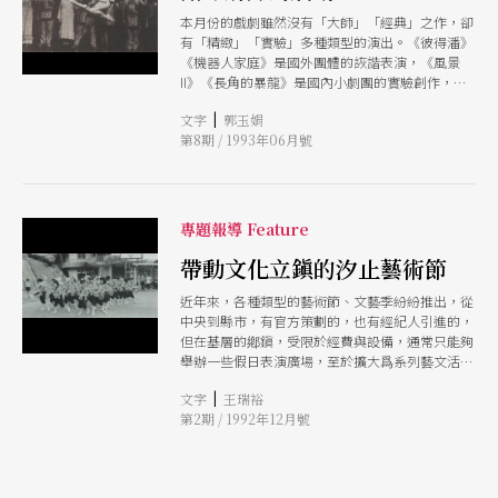
本月份的戲劇雖然沒有「大師」「經典」之作，卻
有「精緻」「實驗」多種類型的演出。《彼得潘》
《機器人家庭》是國外團體的詼諧表演，《風景
II》《長角的暴龍》是國內小劇團的實驗創作，此
外還有傳統的歌舞劇《萬里長城》、本土性爲主的
|
文字
郭玉娟
「汐止藝術節」
第8期 / 1993年06月號
專題報導 Feature
帶動文化立鎭的汐止藝術節
近年來，各種類型的藝術節、文藝季紛紛推出，從
中央到縣市，有官方策劃的，也有經紀人引進的，
但在基層的鄕鎭，受限於經費與設備，通常只能夠
舉辦一些假日表演廣場，至於擴大爲系列藝文活動
又能帶動區域性相關文化建設的鄕鎭，似乎只有汐
|
文字
王瑞裕
止鎭了。
第2期 / 1992年12月號