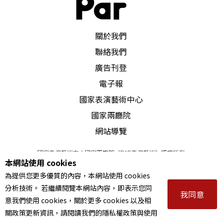
PAR 表演藝術雜誌
關於我們
聯絡我們
廣告刊登
電子報
國家表演藝術中心
國家兩廳院
網站導覽
國家表演藝術中心國家兩廳院《PAR表演藝術》版權所有
本網站使用 cookies
©
2022
Performing arts redefined. All Rights Reserved
為提供您更多優質的內容，本網站使用 cookies
統一編號 Tax Id number 00973926
分析技術。 若繼續閱覽本網站內容，即表示您同
本站所提供相關演出資訊，如有異動應以主辦單位公告為準。
我同意
意我們使用 cookies，關於更多 cookies 以及相
服務條款
｜
隱私權聲明
｜
著作權聲明
關政策更新資訊，請閱讀我們的隱私權政策與使用