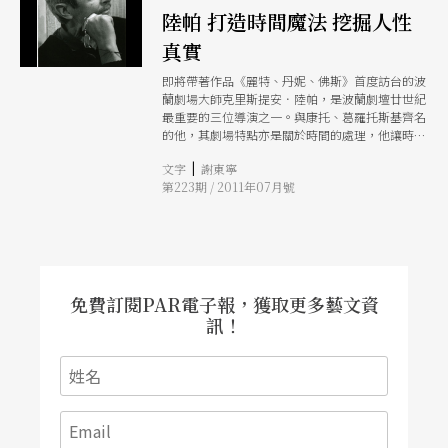
陸帕 打造時間魔法 挖掘人性
真實
即將帶著作品《麗特、丹妮、佛斯》首度訪台的波
蘭劇場大師克里斯提安．陸帕，是波蘭劇壇廿世紀
最重要的三位導演之一。與康托、葛羅托斯基齊名
的他，其劇場特點亦是關於時間的處理，他讓時間
成為劇場的角色，在空間中任意延長、壓縮、停
|
文字
謝東寧
頓，而時間的進退處理，是為了讓出空間，表現角
第223期 / 2011年07月號
色的人性部分，並用演員的寫實性，來更挖掘人物
更深層的真實。
免費訂閱PAR電子報，獲取更多藝文資
訊！