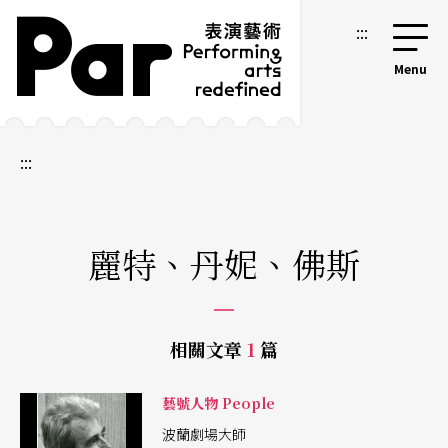
跳到主要內容區塊
網站導覽
:::
:::
麗特、丹妮、佛斯
相關文章
1
篇
藝號人物 People
波蘭劇場大師