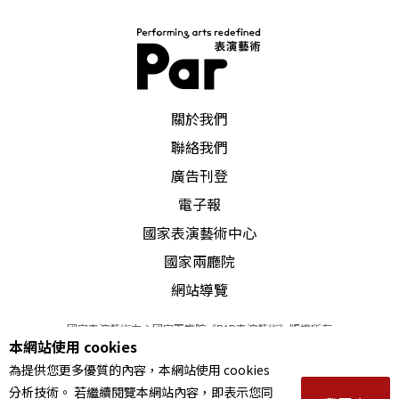
PAR 表演藝術雜誌
關於我們
聯絡我們
廣告刊登
電子報
國家表演藝術中心
國家兩廳院
網站導覽
國家表演藝術中心國家兩廳院《PAR表演藝術》版權所有
本網站使用 cookies
©
2022
Performing arts redefined. All Rights Reserved
為提供您更多優質的內容，本網站使用 cookies
統一編號 Tax Id number 00973926
分析技術。 若繼續閱覽本網站內容，即表示您同
本站所提供相關演出資訊，如有異動應以主辦單位公告為準。