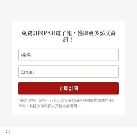
談甚歡，變成了連續兩晚的長敘。寇勒不但透露了
在其他訪談中很少提及的往事與創作源起，更不避
諱地聊到既是創團拍檔也是生命伴侶的巴索．瓊斯
（Basil Jones）。
免費訂閱PAR電子報，獲取更多藝文資
訊！
立即訂閱
*通過遞交此表格，即表示您接受並同意已閱讀本網站的使用
條款，私隱政策和個人資料收集聲明。
:::