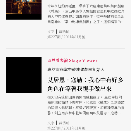
今年在紐約百老匯一舉拿下六座東尼獎的英國戲劇
《戰馬》，演出中最令人驚豔的就是其中維妙維肖
的大型馬偶與靈活如真的操作，這些吸睛的偶全出
自南非的「掌中乾坤偶劇團」之手。這個精采的偶
戲創作團隊，也在九月時在倫敦巴比肯中心
|
文字
黃琇瑜
（Barbican Centre）演出自家的精采舊作《南非
第227期 / 2011年11月號
高地的沃伊采克》，樸拙的原色木偶，配上炭筆畫
的黑白動畫，搬演以南非社會為背景的畢希納劇作
《沃伊采克》，述說社會底層的悲哀。
四界看表演 Stage Viewer
專訪南非掌中乾坤偶劇團創始人
艾居恩．寇勒：我心中有好多
角色在等著我親手做出來
很久沒有這樣因為訪問而感動過了。 坐在學校附
屬劇場的簡陋小咖啡座，和締造《戰馬》全球奇蹟
的關鍵人物閒聊，感覺好超現實，卻有種奇異的溫
馨。創立南非掌中乾坤偶劇團的艾居恩．寇勒
（Adrian Kohler），就是這樣一個隨和謙遜的好
|
文字
黃琇瑜
人。笑起來牽動滿臉皺紋的他，既慈祥又親切；原
第227期 / 2011年11月號
本被經紀人限定為卅分鐘的演前訪問，因為我們相