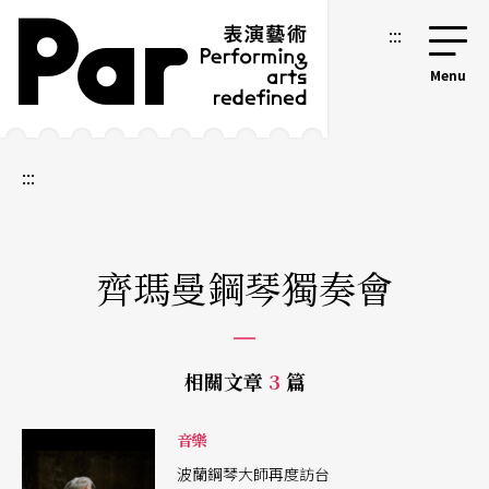
跳到主要內容區塊
網站導覽
:::
:::
齊瑪曼鋼琴獨奏會
相關文章
3
篇
音樂
波蘭鋼琴大師再度訪台