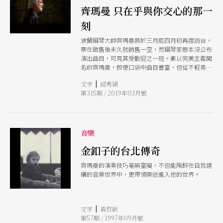
齊瑪曼 只在乎與你交心的那一
刻
波蘭鋼琴大師齊瑪曼將於三月底四月初再度訪台，
票在啟售後未久就銷售一空，而鋼琴家根本沒公布
演出曲目，可見其受歡迎之一斑。素以完美主義聞
名的齊瑪曼，即便口袋中曲目豐富，但從不輕易答
應錄音，所以樂迷只能爭搶這難得的演出機會，親
|
文字
邱秀穎
耳聆賞他傳奇的樂音，齊瑪曼也期待觀眾的真誠傾
第315期 / 2019年03月號
聽，與他短暫相逢、片刻交心。
音樂
金釦子的台北傳奇
齊瑪曼的演奏技巧毫無窒礙，不但能陶醉在自我建
構的音樂世界中，更帶領樂迷進入他的世界。
|
文字
黃哲嶔
第57期 / 1997年09月號