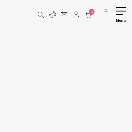
:::
0