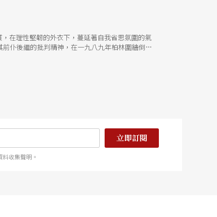
特質，在理性堅韌的外衣下，蔓延著自我省思氛圍的氣
其前仆後繼的批判精神，在一九八九年柏林圍牆倒塌
立即訂閱
資料收集聲明。