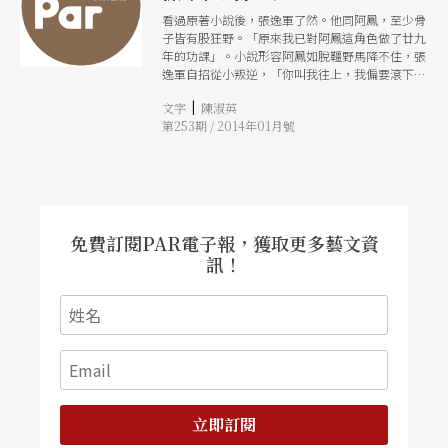
看過原著小說後，張逸軍了然。他同阿鳳，至少骨
子皆有股狂野。「原來我已對阿鳳這角色做了廿九
年的功課」。小說形容阿鳳如脫韁野馬降不住，張
逸軍自招從小叛逆，「你叫我往上，我偏要滾下
去；你叫我喝水，我偏要吃冰塊。」
|
文字
陳淑英
第253期 / 2014年01月號
免費訂閱PAR電子報，獲取更多藝文資
訊！
立即訂閱