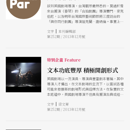
談到英國劇場導演，台灣觀眾最熟悉的，莫過於曾
來台搬演《春琴》的「合拍劇團」導演賽門．麥克
伯尼，以及明年台灣國際藝術節即將三度訪台的
「與你同行劇團」導演迪克蘭．唐納倫。事實上，
英國劇場長期以劇作家為主體，再加上劇院制的產
|
文字
本刊編輯部
業生態，作為導演，要在競爭激烈的倫敦劇場界嶄
第252期 / 2013年12月號
露頭角，可不容易。 以英國最具指標性的英國國
家劇院來說，自二○○一年接任至今的藝術總監尼
可拉斯．海特勒，從莎士比亞歷史劇、復辟時期喜
劇到當代劇作家的新作，都難不倒他。在藝術成就
之外，海特勒也被喻為國家劇院自上個世紀中期創
特別企畫 Feature
立以來，最有建樹的一任總監，他不僅讓劇院的票
房收入與名聲大幅成長，許多創新的計畫和挑選合
文本功底豐厚 積極開創形式
作的導演、劇作家，都讓新世紀的國家劇院進入了
英國劇場以一流演員、導演與豐富劇本著稱，其中
新的階段。 演員出身的麥可．格蘭迪奇，是海特
導演人才備出，在文本劇場的主流下，以嘗試各種
勒今年宣布離職之後，呼聲最高的繼任者人選之
可能來發展新的劇場形式與詮釋方法。在紮實的文
一。卸下丹瑪倉庫藝術總監一職，不願受限於劇院
本底蘊中，英國劇場導演不但具有搬演古典或經典
行政羈絆的格蘭迪奇，追隨麥克伯尼和唐納倫的生
作品的能力，更不吝於執導新劇本，讓劇場創意活
涯步伐，在二○一二年創立了自己的劇團。因為與
|
文字
梁文菁
水不斷，而且在藝術與商業之間，一樣能展現藝術
演員之間良好的工作關係，他的作品總是吸引影視
第252期 / 2013年12月號
的高度。
明星擔綱演出，戲劇類型從悲劇、喜劇、鬧劇到音
樂劇，展現出他對新舊文本、戲劇形式的掌握能力
皆不下於海特勒。 二○○七年和湯姆．莫里森共
同執導《戰馬》獲得空前好評的瑪莉安．艾略特，