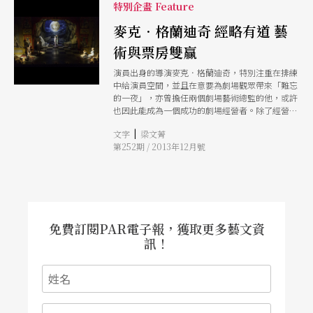
在以男性為主的倫敦劇界，格外受到重視。艾略特
特別企畫 Feature
是典型的英國劇場導演，目前擔任皇家宮廷劇院共
麥克．格蘭迪奇 經略有道 藝
同藝術總監，作品涵蓋各種文本類型，跨幅頗大。
評論認為她的女性視角和對於不同劇種的挑戰，給
術與票房雙贏
予倫敦劇場新的氣象。今年她以《深夜小狗神秘習
題》獲得奧立佛獎最佳導演等七項大獎。 同樣身
演員出身的導演麥克．格蘭迪奇，特別注重在排練
為女性導演， 凱蒂．米契爾的知名度和作品都不
中給演員空間，並且在意要為劇場觀眾帶來「難忘
限於英國本地。她近十年以文本結合同步錄像的實
的一夜」，亦曾擔任兩個劇場藝術總監的他，或許
驗，為劇場帶來新的劇場觀看方式，在歐陸地區引
也因此能成為一個成功的劇場經營者。除了經營有
起極大的共鳴回響；但在英國本地，觀眾和評論家
道讓雪菲爾劇院度過難關、讓丹瑪倉庫劇院成功享
對她則是評價兩極。尤其是她的文本處理方法與舞
|
文字
梁文菁
名，創作上也備受獎項肯定，雖被視為接掌英國國
台呈現手法，在以劇作家和演員為主體的傳統英國
第252期 / 2013年12月號
家劇院的接班熱門人選，但現在自創劇團的他，更
劇場裡，米契爾總是不示弱地踩著保守派的神經界
享受單純導演身分帶來的創作自由。
線。 一九八四年成立的「強迫娛樂」劇團，從柴
契爾時代下的藝術抗爭勢力崛起，代表了相對於主
流劇場的另類勢力。這支英國當代實驗劇場中最老
字號的劇團，由六個藝術家為主要成員，他們不從
既有的文本出發，作品通常難以歸類，時常以極為
免費訂閱PAR電子報，獲取更多藝文資
奇特的形式作為內容主體，挑戰觀眾的觀看經驗，
訊！
即使由提姆．艾契爾掛名藝術