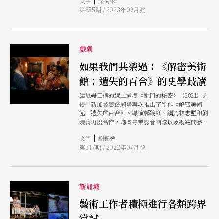
|
文字
梁海彬
劇哈里斯．沙瑪（Haresh Sharma）除了為劇本更
第355期 / 2023年09月號
新內容，這次也親自指導這部劇。儘管當時的社會
狀態與現在截然不同，劇作內容在今日依然具有現
實意義。 哈里斯．沙瑪先也前在今年2月重演了20
年前的《Old Gaze》。必要劇場的舊作不僅經得
起時間考驗，還能與時並進獲得重演的機會，在資
戲劇
源有限的藝術環境中，這樣的契機無論對藝術工作
者或觀眾而言都非常難能可貴。 實踐劇場則在今
如果我們共榮過：《解密美術
年三度重演《四馬路》，以流動式演出的劇場形式
館：遺失的百合》的史學歧讀
（觀眾在劇團內外穿梭10個地點看戲），探索滑鐵
盧街150年的歷史。這齣戲於2018年首演，之後在
繼贏盡口碑的線上劇場《她門的秘密》（2021）之
2020年演出時卻因疫情影響，僅演1場就被迫取
後，新加坡實踐劇場再次推出了新作《解密美術
消。今年重演，卻在距公演倒數10天的7月24日凌
館：遺失的百合》。導演郭踐紅、編劇林志堅和劉
晨發生火災，所幸無人受傷。由於劇場大門是防火
曉義再度合作，聯同專業影音團隊以及網路開發工
門，火災只發生在一樓儲藏室，整棟大樓建築得以
作室 Good Work，從醞釀故事主軸、影像拍攝到
保存。儘管劇團人員隔天一早第一時間進行清理工
|
文字
謝鎮逸
遊戲網站的設計整合，逐步發展出一套可供劇團持
作，但牆壁被濃煙燻黑，需要動員專業人員清理，
第347期 / 2022年07月號
續操作的展演模組。今次更攜手藏有最多東南亞現
《四馬路》的舞台布景、道具與服裝也遭毀損，影
當代藝術的新加坡國家美術館，整合國家級文化資
響了劇組的排練進度。不少觀眾和支持者在獲知消
源，帶來一場結合影像、劇場和推理遊戲的跨領域
息後，也在第一時間表示關切，並且捐贈金錢與物
實踐，再次引起亞洲觀眾的熱烈參與。 博物館
資給劇團。《四馬路》終於在8月4日順利開演，並
學、文物保存維護、藝術史長久作為藝術研究的
新加坡
按原訂計畫演出至9月3日。 觀眾是演出重要的一
「三位一體」，雖然在劇中有著深淺不一的呈顯，
環，重演作品的意義因人而異，無論是保留原版或
但本文試圖以此三者抽離原有脈絡，改以「美術館
藝術工作者積極進行各類跨界
另有創新，好的作品總能讓觀眾在一次一次觀看
作為謎題場域」、「寶藏敘事的保存維護」、「史
後，擁有不同的感知和感受。
嘗試
學的時空統整術」，重新檢視《解密美術館：遺失