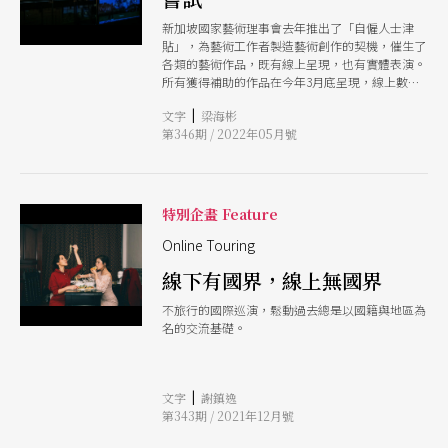
的百合》折射出來的3種問題視角。 充滿謎題的場
新加坡國家藝術理事會去年推出了「自僱人士津
域：美術館的外掛敘事 故事第1章〈揭開大幕〉
貼」，為藝術工作者製造藝術創作的契機，催生了
中，年邁的梁女士擬將1幅珍貴畫作捐贈給美術
各類的藝術作品，既有線上呈現，也有實體表演。
館，然而在移交儀式中，掃描技術意外發現畫作藏
所有獲得補助的作品在今年3月底呈現，線上數位
有詭異密碼，不僅打亂了儀式進行，亦開啟了歷史
作品以音樂表演居多，戲劇演出則多以實體演出進
身世的懸疑。作為館內研究員的外孫女，邀請觀眾
|
文字
梁海彬
行，例如單人劇《餐飲外送》（Order On The
陪同踏上解謎推理的旅程。當得知這棟歷史建築內
第346期 / 2022年05月號
Go）刻畫外送員的苦樂心酸，便是邀請觀眾到街
埋藏了傳說中的寶藏，觀眾化身成遊戲玩家，必須
上隨著戲劇主角穿街走巷。
在第2章〈尋索開始〉的虛擬展場或實地造訪中，
抽絲剝繭各種線索以在最後找出寶藏所在位置，並
解開歷史真相。最長可達兩週的解謎體驗，來到第
特別企畫 Feature
3章〈重現天日〉中，觀眾與孫女一同揭曉梁女士
隱藏多年的秘密，並攪動出亞洲殖民史的行經軌
Online Touring
跡。 藝術史研究一直都跟推理有著性質上的親緣
性；而美術館作為一個充滿謎題的場域，不僅保存
線下有國界，線上無國界
並展示待解的謎題，也常常成為藝術品加密與解密
的角色。如同劇中的新加坡國立美術館，將寶藏加
不旅行的國際巡演，鬆動過去總是以國籍與地區為
密的同時又等待著專業推理的解密。然而，劇中採
名的交流基礎。
取的是亞洲戰爭與殖民歷史敘事，而非處理視覺材
料為優先的藝術史敘事；此外，按照劇情設計與各
關卡中作為謎題的作品，亦大多取其外顯視覺表徵
作為線索，而不是內在意義來推導。當劇中的「史
|
文字
謝鎮逸
學推理」旨在服務戲劇情節，不汲取新加坡國立美
第343期 / 2021年12月號
術館的豐厚資源作為素材，也就使得演出並無服務