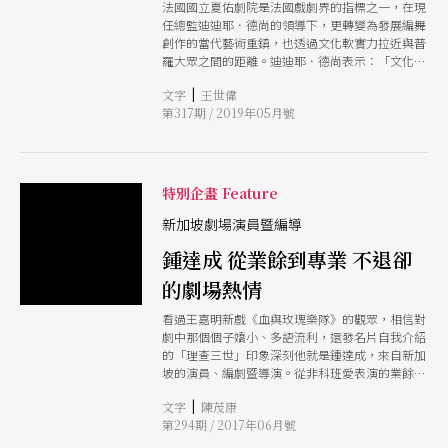
法國國立夏佑劇院是法國戲劇界的指標之一，在現
任總監迪迪耶．德尚的領導下，更轉變為發展編舞
創作的當代藝術重鎮，也透過文化軟實力拉近與普
羅大眾之間的距離。迪迪耶．德尚表示：「文化機
構在協助藝術家上扮演著相當重要的角色。因為，
|
文字
王世偉
他們多元的視角是整體社會的養分。藝術家也透過
第317期 / 2019年05月號
創作回饋劇院，讓它們能開展更為豐富的行動。」
特別企畫 Feature
新加坡劇場演員暨編導
鍾達成 從業餘到專業 不退卻
的劇場熱情
看過王嘉明新戲《血與玫瑰樂隊》的觀眾，相信對
劇中那個個子嬌小、多語流利，還發名片自我介紹
的「理查三世」印象深刻他就是鍾達成，來自新加
坡的演員、編劇暨導演。從非科班愛表演的業餘素
人，到成為十指幫的專職藝術家，鍾達成看著新加
|
文字
陳茂康
坡的劇場發展，秉持著愛戲的熱情一路走來。這個
第294期 / 2017年06月號
月他將帶來獨角戲《根》，演出他的尋根歷程。