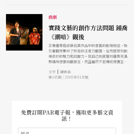
戲劇
實踐文藝的創作方法問題 鍾喬
《潮喑》觀後
正是鍾喬極欲訴說其作品中的意義的劇場敍述，吸
引著觀眾集中了所有的注意力觀賞，從而感受到劇
場奇妙的魅力和說服力。我自己則感覺到鍾喬充滿
熱情地想要向觀發言，而且雖然不若傳統現實主義
那樣直截地被傳達劇作者的思想和意義，但既使吉
|
文字
陳映真
光片羽，經過作者富於實驗意識的重組的重要的思
第145期 / 2005年01月號
想意象，還是強烈地撩撥了我的思維，這是無庸置
疑的。
免費訂閱PAR電子報，獲取更多藝文資
訊！