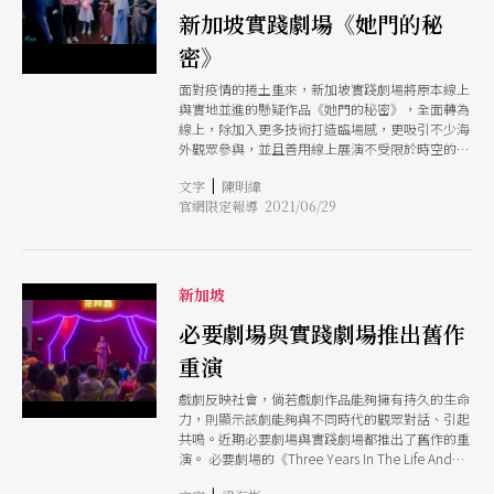
新加坡實踐劇場《她門的秘
密》
面對疫情的捲土重來，新加坡實踐劇場將原本線上
與實地並進的懸疑作品《她門的秘密》，全面轉為
線上，除加入更多技術打造臨場感，更吸引不少海
外觀眾參與，並且善用線上展演不受限於時空的特
性，讓觀眾可以用更多時間參與與交流。導演郭踐
|
文字
陳明緯
紅樂觀表示，在線上做劇場不是取代劇場，創作者
官網限定報導 2021/06/29
放下對劇場的包袱，從中學習、創作，而團隊也在
新形態的展演中，跟觀眾一起找到參與的方式。
新加坡
必要劇場與實踐劇場推出舊作
重演
戲劇反映社會，倘若戲劇作品能夠擁有持久的生命
力，則顯示該劇能夠與不同時代的觀眾對話、引起
共鳴。近期必要劇場與實踐劇場都推出了舊作的重
演。 必要劇場的《Three Years In The Life And
Death Of Land》於1994年首演，近30年以後，編