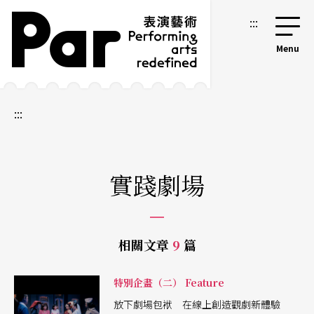
跳到主要內容區塊
網站導覽
:::
:::
實踐劇場
相關文章
9
篇
特別企畫（二） Feature
放下劇場包袱 在線上創造觀劇新體驗