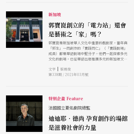
博物館學的科普意圖。 演出背棄了場域邏輯的操
作，並非是要違背現實情境的謬誤；因為縱使追求
博物館方法論的真實運作為背書，也不會是強化戲
新加坡
劇寫實邏輯本身的保證。但令人
郭寶崑創立的「電力站」還會
是藝術之「家」嗎？
郭寶崑是新加坡華人文化中重要的戲劇家，當年與
「郭生」一同創作的「實踐同仁」（「實踐劇場」
成員）都是華語劇場中堅分子，他們一起探索多元
文化的劇場，也從華語出發推廣多元的新加坡文
化，追求優質藝術發展。
|
文字
蔡兩俊
第338期 / 2021年03月號
特別企畫 Feature
法國國立夏佑劇院總監
迪迪耶．德尚 孕育創作的場館
是滋養社會的力量