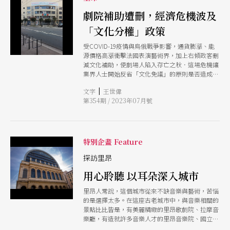
Brigands）請來羅伯．威爾森（Robert Wilson）
詮釋的新製作，也有仍遵守劇本搬演的時代劇，可
執導，這位現代派的導演，如何賦予這部19世紀法
說是樣式繁複，手法新穎。 導演方面，則請來現
劇院補助遭刪，經濟危機波及
國輕歌劇新意，應該是樂迷們所期待的。而這齣輕
代戲劇大師羅伯．威爾森（Robert Wilson）及獲
歌劇將在9月、10月與明年的6月、7月分別由斯蒂
「文化分權」政策
獎無數的加拿大歌劇導演羅伯．卡森（Robert
法諾．蒙特拉里（Stefano Montanari）與米凱
Carsen），應該是新一季歌劇導演群中最受矚目
受COVID-19疫情與烏俄戰爭影響，通貨膨漲、能
萊・史波蒂（Michele Spotti）擔任指揮演出，恰
的兩位。此外，擅長浪漫時期歌劇的義大利導演
源價格高漲衝擊法國表演藝術界，加上右傾政客刪
好呼應新樂季的開始與結束。除了義大利與法國歌
Damiano Michieletto也在新樂季非常活躍，執導
減文化補助，使劇場人陷入存亡之秋．這場危機讓
劇之外，德國歌劇也沒有缺席，去年才在西班牙馬
了數部歌劇，不容小覷。 在演唱家部分，知名度
業界人士開始反省「文化免議」的原則是否造成作
德里指揮《指環》系列及拜魯特音樂節《帕西法
最高當然非安娜．涅翠柯（Anna Netrebko）莫
品過度生產？從1950年代開始推行的「文化分權」
爾》，今年夏天將再次在拜魯特登台的埃拉斯-卡
屬，她將在2024年1月登上巴士底歌劇院演唱奇利
|
文字
王世偉
（dcentralisation culturelle）政策是否面臨僵
薩多（Pablo Heras-Casado）也將於新樂季演出
亞（Franceco Cilea）的法國喜歌劇《雅德里安．
第354期 / 2023年07月號
局？ 4月底，奧羅阿大區（Auvergne-Rhne-
《指環》系列的《
雷庫維》（Adriana Lecouvreur），男主角則是她
Alpes）文化委員會以「溝通不良」為由，刪除
的先生、男高音尤希夫．伊瓦佐夫（Yusif
「新世代劇院」（Thtre Nouvelle Gnration）的年
Eyvazov）。 新樂季推出的歌劇，幾乎都是歌劇院
度補助，讓這座42年來致力發展青少年劇場的里昂
的常見戲碼，如威爾第《茶花女》、《西蒙．波卡
戲劇中心陷入財務危機．這場風波其實源自劇院總
特別企畫 Feature
格拉》、理查．史特勞斯《莎樂美》、董尼才悌的
監Joris Mathieu，他公開批評當地右派政府以恐怖
義大利喜歌劇《唐．帕斯夸》（Don
手段干預文化事務：缺乏專業協商、以區域平衡為
探訪里昂
Pasquale），當然這些熟面孔在導演的手中，即
藉口任意刪減補助金、文化預算分配不符合人口比
將以新的面貌登場。
用心聆聽 以耳朵深入城市
例等。此舉重挫法國引以為傲的文化分權政策，使
劇場成為政府節省預算的刀俎。 事實上，新世代
里昂人常說，這個城市從來不缺音樂與藝術，苦惱
劇院並非唯一的受害者，里昂歌劇院和民眾劇院
的是選擇太多。在這座古老城市中，與音樂相關的
（Thtre National Populaire de Villeurbanne）的
景點比比皆是，有美麗精緻的里昂歌劇院、拉摩音
補助款也遭刪減，使兩個國立場館不得不樽節營
樂廳，有造就許多音樂人才的里昂音樂院、國立高
運，被迫暫時閉館或取消演出。據民眾劇院副總監
等音樂及舞蹈學院，還有值得愛樂者挖寶的音樂專