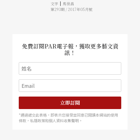
Florence Guinard表示，當前的窘境讓所有人必須
|
文字
馬世昌
門書店散步時用耳朵聆聽這座城市，里昂會回應我
面對公立劇場發展的僵局，它為何如同私立劇院，
第293期 / 2017年05月號
們它對音樂的熱情與摯愛。
要承擔盈利、效率、明星化的問題？我們該如何實
踐它服務民眾的價值？ 目前，法國表演藝術界面
臨產量過剩的難題。根據統計，2019年文化部委託
的700齣舞蹈創作，有24%只演過一次，而2.3%才
能巡演超過5年。市場萎縮、補助樽節等問題讓各
大場館必須放棄獨家製作的專利，採取共製、「健
免費訂閱PAR電子報，獲取更多藝文資
康負成長」的永續經營模式．藝術家也必須思索如
何拉長時間，創作出精緻且優良的小型作品，而非
訊！
一味地貪圖炫目且燒錢的大型製作。
立即訂閱
*通過遞交此表格，即表示您接受並同意已閱讀本網站的使用
條款，私隱政策和個人資料收集聲明。