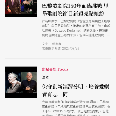
巴黎歌劇院150年面臨挑戰 里
昂歌劇院節目新穎亮點繽紛
在新的樂季，巴黎歌劇院（包含加尼葉與巴士底歌
劇院）與里昂歌劇院，推出的劇碼各有千秋。由於
杜達美（Gustavo Dudamel）請辭之後，巴黎歌
劇院音樂總監仍懸而未決，但今年適逢歌劇院150
周年，只能由行政總監亞歷山大．尼夫
|
文字
賴家鑫
（Alexander Neef）帶領行政團隊挑起這個重擔，
官網限定報導 2025/08/26
音樂節目也從活躍的新生代與中生代指揮中挑選。
反觀里昂歌劇院，目標明確，以現代歌劇與新製作
的創新，展現新風貌與新氣象，頗有崛起之勢。
焦點專題 Focus
法國
保守創新涇渭分明，培養愛樂
者有志一同
今年是義大利作曲家浦契尼逝世100周年，巴黎國
家歌劇院（包括加尼葉歌劇院與巴士底歌劇院）在
上半年（2023/2024樂季）就已經推出歌劇，但隨
著委瑞內拉籍的藝術總監杜達美（Gustavo