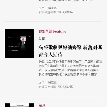
Dudamel）在任期未滿之前宣布辭職這個震撼
|
文字
賴家鑫
彈，這個執樂壇牛耳的歌劇院將在2025年1月慶祝
官網限定報導 2024/08/16
150周年生日之際，只能請來多位指揮應對這個窘
狀，不知是想從中找出適當人選，還是計畫先度過
這段青黃不接的時期。 巴黎歌劇院：慶祝150周
年，卻無藝術總監擔此大任 巴黎歌劇院慶祝150周
年的新樂季，在9月10日開幕音樂會，先演出威爾
特別企畫 Feature
第最後一部歌劇《法斯塔夫》（Falstaff），請來
已經72歲的丹麥指揮麥可．史孟溫德（Michael
法國
Schnwandt）擔此重任。考量聘請這位經驗豐
精采歌劇與導演齊聚 新舊劇碼
富、重量級卻非明星指揮家的原因，有可能在明星
指揮杜達美突然掛冠求去的衝擊下，歌劇院在考量
都令人期待
之下反而尋求經驗老道且已經多次合作的老指揮穩
住軍心，對外也是具有說服力的人物。史孟溫德從
2023╱2024年的法國新樂季將在下半年展開，讓我
2015至2024一直擔任蒙特佩里耶國家歌劇院的首席
們從巴黎歌劇院下屬的加尼葉與巴士底兩大歌劇
指揮，同時也是法國青年管絃樂團的音樂總監，以
院，以及里昂歌劇院，來觀察法國音樂新趨勢。
及皇家哥本哈根歌劇院與丹麥皇家管絃樂團的音樂
科幻與時空轉換賦予歌劇新意 新樂季中，巴黎歌
總監，曾在歐洲各個重量級歌劇院演出，是非常活
劇院將推出10多部經典歌劇，從巴洛克時期、路易
躍且經驗老道的人物，歌劇的曲目從葛路克、莫札
|
文字
賴家鑫
十四在位時的法國作曲家夏邦提耶（Marc-Antoine
特、威爾第、華格納、理查．史特勞斯到德布西與
官網限定報導 2023/08/15
Charpentier，1643-1704）到20世紀捷克作曲家楊
貝爾格，涵括德奧法的歌劇，而且從1985年即與巴
納傑克的作品，橫跨時空300年。歌劇風格從法國
黎歌劇院數次合作，所以在這個非常時期，再次請
抒情悲劇、法國喜歌劇、義大利喜歌劇、19世紀法
他出馬擔任開幕指揮，的確是最佳人選。 巴黎歌
國歌劇、德國浪漫歌劇至20世紀兒童歌劇、科幻歌
劇院開幕月，奧芬巴哈的輕歌劇《盜賊》（Les
劇等都將登場。製作的風格有以現代戲劇手法重新
里昂