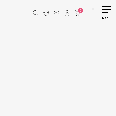
:::
0