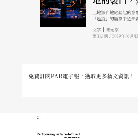
地的裂口，
此地獄自地底翻起的意
「瘟疫」的魔掌中逐漸
「死亡」隨即退卻，能
|
文字
陳元棠
第313期 / 2019年01月
免費訂閱PAR電子報，獲取更多藝文資訊！
:::