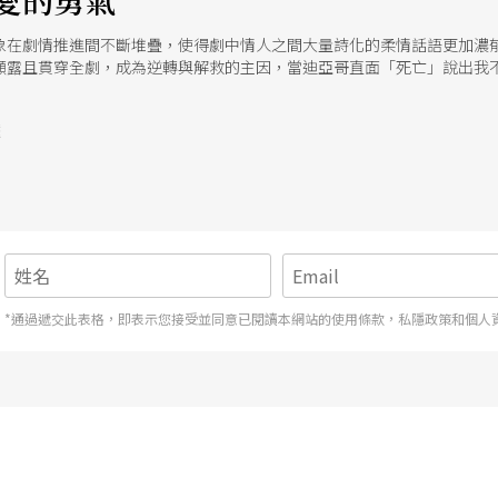
愛的勇氣
象在劇情推進間不斷堆疊，使得劇中情人之間大量詩化的柔情話語更加濃
顯露且貫穿全劇，成為逆轉與解救的主因，當迪亞哥直面「死亡」說出我
力削弱，眾人得以走向希望
號
*通過遞交此表格，即表示您接受並同意已閱讀本網站的使用條款，私隱政策和個人