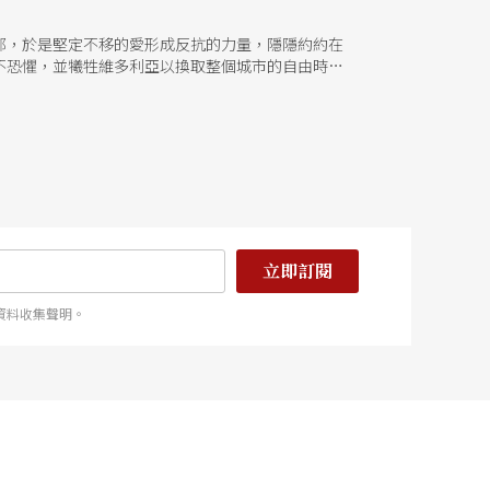
郁，於是堅定不移的愛形成反抗的力量，隱隱約約在
不恐懼，並犧牲維多利亞以換取整個城市的自由時，
立即訂閱
資料收集聲明。