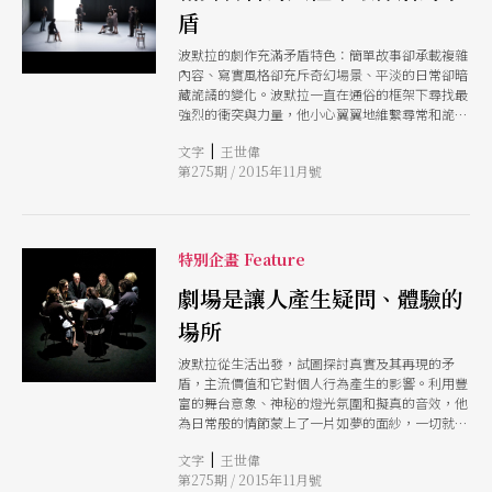
盾
波默拉的劇作充滿矛盾特色：簡單故事卻承載複雜
內容、寫實風格卻充斥奇幻場景、平淡的日常卻暗
藏詭譎的變化。波默拉一直在通俗的框架下尋找最
強烈的衝突與力量，他小心翼翼地維繫尋常和詭異
之間的平衡，挑戰觀眾對日常的觀感，讓他們自行
|
文字
王世偉
辯證個人與群體之間的關係。他的作品就像一面稜
第275期 / 2015年11月號
鏡，反射出現實多元、矛盾的面相，他追求的真實
並非可以理解的情境，而是一種複雜的感受。
特別企畫 Feature
劇場是讓人產生疑問、體驗的
場所
波默拉從生活出發，試圖探討真實及其再現的矛
盾，主流價值和它對個人行為產生的影響。利用豐
富的舞台意象、神秘的燈光氛圍和擬真的音效，他
為日常般的情節蒙上了一片如夢的面紗，一切就像
是每個人腦海中真實的投影，充滿詭異、不確定的
|
文字
王世偉
面貌
第275期 / 2015年11月號