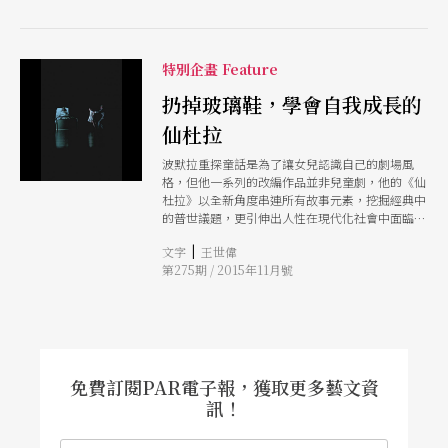
特別企畫 Feature
扔掉玻璃鞋，學會自我成長的
仙杜拉
波默拉重探童話是為了讓女兒認識自己的劇場風
格，但他一系列的改編作品並非兒童劇，他的《仙
杜拉》以全新角度串連所有故事元素，挖掘經典中
的普世議題，更引伸出人性在現代化社會中面臨的
考驗。《仙杜拉》的情節建立在「誤解」之上，大
|
文字
王世偉
部分的角色都幻想心中的童話可以成真，但透過波
第275期 / 2015年11月號
默拉的導演手法，觀眾意識到角色的成長最後，王
子和公主並沒有一起過著幸福快樂的生活，反而放
下過去的羈絆，各自展開屬於自己的人生旅程。
免費訂閱PAR電子報，獲取更多藝文資
訊！