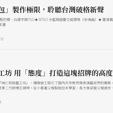
包」製作極限，聆聽台灣破格新聲
殷巴爾、白建宇與TSO★ NTSO 水藍與國臺交威爾第《安魂曲》★ 臺灣風情
家書
11
工坊 用「態度」打造這塊招牌的高度
「响仁和鼓藝工坊」，精緻做工吸引了國內外宗教界與表演藝術界的青睞
是第二代師傅王錫坤。從小看著父親製鼓但未學習，長大後卻是父親過世
年努力一定學得會。可是『態度的建立』卻是最難的！」正是這「頂真」
號