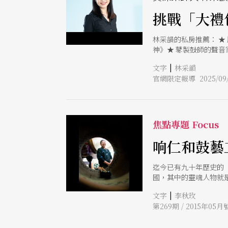
挑戰「大禮
林采韻的私房推薦： ★ 
神》★ 鼕製鼓師的聲音
|
文字
林采韻
官網限定報導 2025/09/
焦點專題 Focus
响仁和鼓藝
迄今已有九十年歷史的
國，其中的靈魂人物就
技巧，三年、四年、五
|
文字
李秋玫
第269期 / 2015年05月