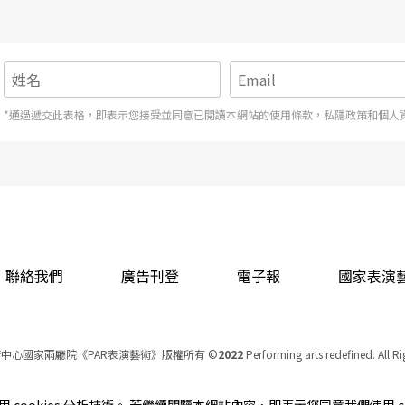
*通過遞交此表格，即表示您接受並同意已閱讀本網站的使用條款，私隱政策和個人
聯絡我們
廣告刊登
電子報
國家表演
中心國家兩廳院《PAR表演藝術》版權所有
©
2022
Performing arts redefined. All R
統一編號 Tax Id number 00973926
本站所提供相關演出資訊，如有異動應以主辦單位公告為準。