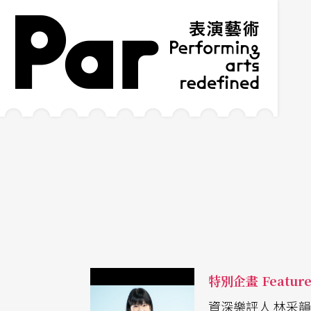
跳到主要內容區塊
網站導覽
:::
特別企畫 Featur
資深樂評人 林采韻