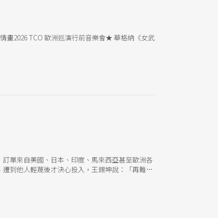
畫2026 TCO 歐洲巡演行前音樂會★ 華格納《女武
，訂單來自美國、日本、印度、馬來西亞甚至歐洲各
、遭到他人輕蔑後才決心投入，王錫坤說：「再難的
的態度，打造了「响仁和」的高度。