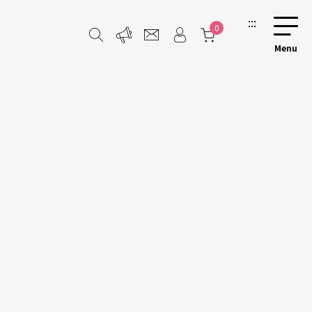
:::
0