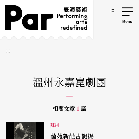
跳到主要內容區塊
網站導覽
:::
:::
溫州永嘉崑劇團
相關文章
1
篇
蘇州
蘭苑新葩古韻揚