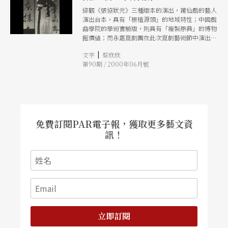
綜觀《張協狀元》三種版本的演出，莆仙戲的藝人
演出台本，具有「根植源頭」的地域特性；中國戲
曲學院的學術實驗版，則具有「複製原典」的博物
館價値；而永嘉崑劇團在此次崑劇藝術節中演出的
崑曲觀賞版，則把握了對古典名著的「繼承焠
|
文字
蔡欣欣
鍊」，剪裁縫合原著的戲核精髓，再重新構思予以
第90期 / 2000年06月號
整體提升，散發出沁人心脾「形似神似」的精品神
韻。
免費訂閱PAR電子報，獲取更多藝文資
訊！
立即訂閱