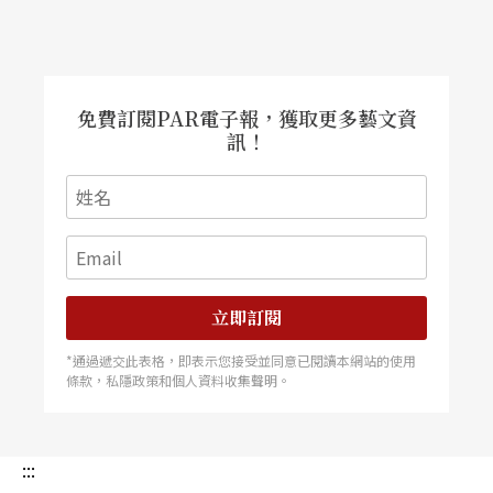
頭，我在迷惘中和他對了上眼，也就是那瞬間突然
兩岸將近百年的歷史背景。 魏雋展表示，所謂
意識到，塔可夫斯基在冒險，他讓作品中的詩人冒
「印記」即是一種民族意識的傳承。「第一代的鄉
險，他讓影片中的演員冒險，然後他讓我們跟他們
愁踏實，第二代的 鄉愁飄渺，第三代其實沒有鄉
一起冒險，並把燭光交到我們手上，於是我們無法
愁。痛苦與鄉愁會傳承，但也會變形。當一代又一
置身於外，只好一起回到起點，再次點燃火光，和
代地傳下了耳背上的印記，世代間產生疏離與差
他們小心翼翼地一步一步前進，時而頓足擺盪，時
異，也伴隨而來『責怪』。」全劇以 紙為象徵物
免費訂閱PAR電子報，獲取更多藝文資
而顧盼往返，此岸、彼岸，渺小的火光抵擋得住凜
件，時而是父親的家書，時而是爺爺渡海來台的
訊！
冽的寒風嗎？如果再次被吹熄，我還有勇氣往回走
船，時而是爸爸的考卷，夾雜回憶、想像與真實，
再出發嗎？篤定的每一步竟是那麼未知，彷彿每次
透過表演、敘述、書信、錄音，虛實交織。
踩下都是再一次確認，世界與我之間的關係，我相
信嗎？我能夠嗎？我在乎嗎？塔可夫斯基曾對那位
演員描述：「在一個鏡頭裡展現整個人生，沒有任
何剪輯，從開始到結束，從出生到死亡。」 這也
是我想不透而能反覆咀嚼的神秘鏡頭。為什麼要這
麼做呢？為什麼要讓演員置於如此境地？想像一
下，如果是過去喜歡看的港片節奏會怎麼拍，第一
立即訂閱
個拍他點亮蠟燭，然後開始走，下一個鏡頭拍終
點，他步入鏡頭，表演氣喘吁吁，好暗示一路的艱
*通過遞交此表格，即表示您接受並同意已閱讀本網站的使用
辛。或許有些導演還會置入幾個
條款，私隱政策和個人資料收集聲明。
:::