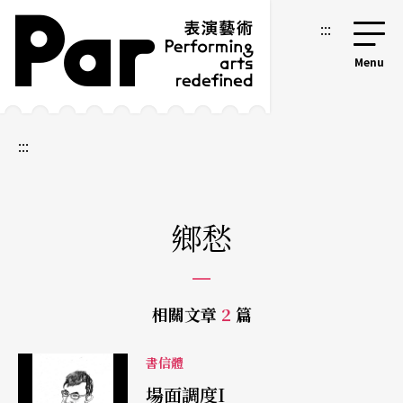
跳到主要內容區塊
網站導覽
:::
:::
鄉愁
相關文章
2
篇
書信體
場面調度I