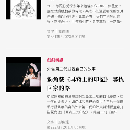
YC， 想跟你分享多年來纏繞在心中的一個畫面。
還在就讀戲劇系的時候，某次不知道從哪來的影片
光碟，聽說很經典，此生必看，我們立刻豎起脊
梁，正襟危坐，片長兩小時，果不其然，一路看得
昏昏沉沉，影片彷彿在夢裡頭播放著，結束後一片
|
文字
高俊耀
沉默，各自散去。沒看懂的影片，有個場景卻無預
第351期 / 2023年01月號
警闖了進來，多年以後的以後，覺得失去力量的時
候，場景中的男人身影、燭光、來回往返，總是悄
然響起。近10分鐘的長鏡頭，在影片即將結束前，
中年男人來到廢棄的溫泉池，聽說，只要你手持蠟
燭，從池子的一端走到另一端，燭火不滅，世界就
戲劇新訊
會得到拯救。相信寫到這裡，你會知道我說的是哪
部電影，沒錯，塔可夫斯基的《鄉愁》。1983年完
外省第三代述說自己的故事
成後，這位導演再也沒有回去他的祖國。流亡、流
獨角戲《耳背上的印記》 尋找
放、流浪，一字之別，情懷之距，千里之遙。 這
是心中一直盤旋和困惑的場景啊。中年男人是位詩
回家的路
人，他來義大利蒐集資料，途中遇見了1位瘋子，
瘋子把蠟燭交給他，並告訴溫泉池的傳說。詩人相
從家族離散的濃烈鄉愁到島國土地的自我認同，這
信了他，依照約定來到這個荒廢的所在。他點燃蠟
一代的外省人，如何述說自己的身世？三缺一劇團
燭，走到池子中央，一陣風把燭光吹熄，他無奈地
編導魏雋展為身為外省第三代的演員賀湘儀量身打
回到起點，再次點燃，這次，他試著用大衣擋風，
造獨角 戲《耳背上的印記》，藉由一則《百年孤
手掌呵護著微弱的火光，走著走著，風還是不留情
寂》般的魔幻寫實故事，在爺爺、父親與「我」祖
地吹熄。這一刻，他無助地四處觀望，似乎在尋找
|
文字
廖俊逞
孫三代之間，沿著「我的家在那裡」、「我的家在
什麼可仰賴的，然後印象中的模模糊糊，他望向鏡
第222期 / 2011年06月號
哪裡」、「我的家在這 裡」的主軸論述，串起了