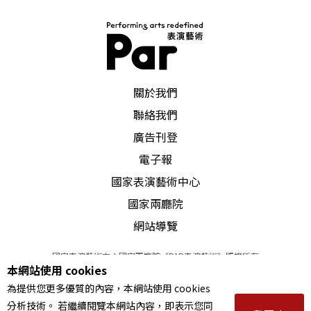
PAR 表演藝術雜誌
關於我們
聯絡我們
廣告刊登
電子報
國家表演藝術中心
國家兩廳院
網站導覽
國家表演藝術中心國家兩廳院《PAR表演藝術》版權所有
本網站使用 cookies
©
2022
Performing arts redefined. All Rights Reserved
為提供您更多優質的內容，本網站使用 cookies
統一編號 Tax Id number 00973926
分析技術。 若繼續閱覽本網站內容，即表示您同
本站所提供相關演出資訊，如有異動應以主辦單位公告為準。