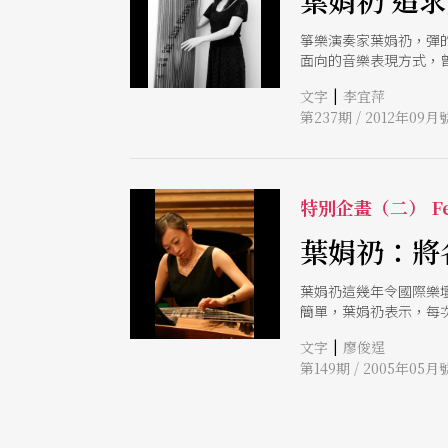
葉娟礽 追
箏樂演奏家葉娟礽，彈
面向的音樂表現方式，
象覺得「或許可以做這
|
文字
李宜萍
第237期 / 2012年09月
特別企畫（二） Fe
葉娟礽：將
葉娟礽這幾年令國際樂
簡單，葉娟礽表示，每
|
文字
廖俊逞
第149期 / 2005年05月