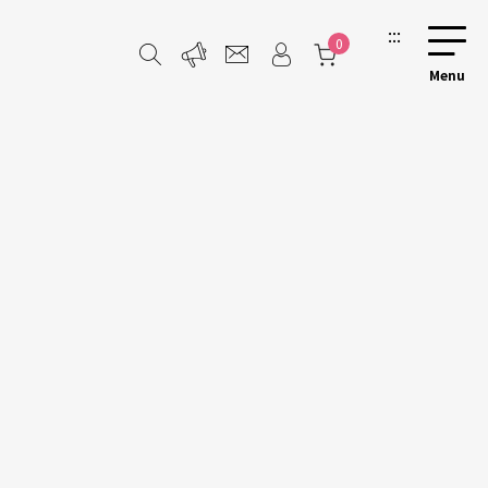
:::
0