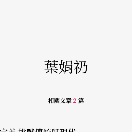
葉娟礽
相關文章
2
篇