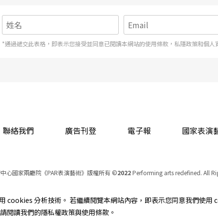
*通過遞交此表格，即表示您接受並同意已閱讀本網站的使用條款，私隱政策和個人
聯絡我們
廣告刊登
電子報
國家表演
中心國家兩廳院《PAR表演藝術》版權所有
©
2022
Performing arts redefined. All R
統一編號 Tax Id number 00973926
本站所提供相關演出資訊，如有異動應以主辦單位公告為準。
cookies 分析技術。 若繼續閱覽本網站內容，即表示您同意我們使用 co
服務條款
｜
隱私權聲明
｜
著作權聲明
資訊，請閱讀我們的隱私權政策與使用條款。