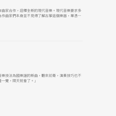
作曲家合作，詮釋全新的現代音樂。現代音樂要求多
為作曲家們本身並不見得了解古箏這個樂器，單憑印
同於傳統的演奏方式。
音樂技法為國樂譜的新曲，聽來前衛，演奏技巧也不
睡一覺，隔天就會了。」