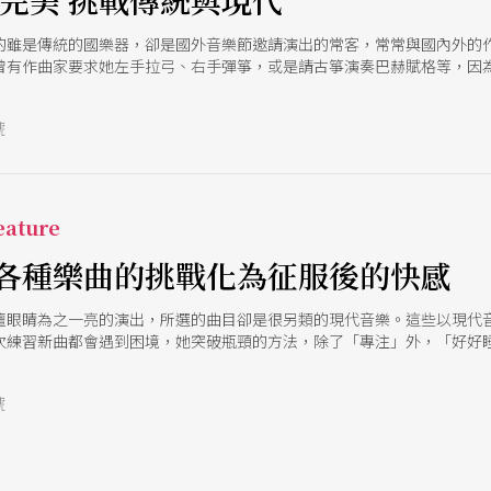
求完美 挑戰傳統與現代
的雖是傳統的國樂器，卻是國外音樂節邀請演出的常客，常常與國內外的
曾有作曲家要求她左手拉弓、右手彈箏，或是請古箏演奏巴赫賦格等，因
樣的嘗試」，由於勇敢嘗試，讓她也因此發現，原來古箏能有這麼多種不
號
ature
各種樂曲的挑戰化為征服後的快感
壇眼睛為之一亮的演出，所選的曲目卻是很另類的現代音樂。這些以現代
次練習新曲都會遇到困境，她突破瓶頸的方法，除了「專注」外，「好好
號