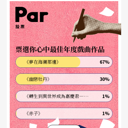
邀約，，造就耀眼的國際邀演紀錄。
國小二年級從鋼琴開啟音樂之門，直到六年級，才
投票
和古箏有了第一類接觸。葉娟礽表示：「我喜歡美
麗的事物，像古箏這種樂器，隨意撥弄一根弦，就
票選你心中最佳年度戲曲作品
會發出美麗聲響，曲子首首好聽，怎不叫人心
動。」因此，「本來是陪媽媽去上課，結果媽媽半
67%
《夢在海潮那邊》
途而廢，反倒是老師說我學三個月就有別人學三年
30%
《幽戀牡丹》
的功力。」半年之後，參加台北市「金箏獎」的比
賽，拿下兒童組的第一名，更給她莫大學習動力。
1%
《轉生到異世界成為嘉慶君—發現我的祖先是詐騙集團!?》
葉娟礽的音樂之路頗為順遂，屢次比賽都抱得大獎
1%
《赤子》
而歸，她將這一切歸功於曾經教導過她的老師，像
是國中時期的老師黃裕玉，老是用激將法嫌她彈得