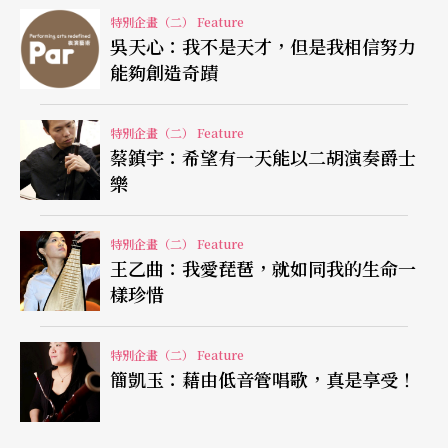
蔡鎮宇和葉娟礽的父親。」而恰巧，今年這三個人
特別企畫（二） Feature
吳天心：我不是天才，但是我相信努力
都入圍了兩廳院樂壇新秀。
能夠創造奇蹟
自從葉娟礽學古箏起，葉爸爸的「護女心切」便展
特別企畫（二） Feature
露無遺，不僅每個禮拜上下課接送，更提著重達十
蔡鎮宇：希望有一天能以二胡演奏爵士
七公斤的樂器，跟著葉娟礽東奔西走，參加大小比
樂
賽；這幾年國際邀演頻繁，不論到維也納、德國漢
特別企畫（二） Feature
堡、法蘭克福等地，葉爸爸一定全程陪伴。最近，
王乙曲：我愛琵琶，就如同我的生命一
娟礽要辦獨奏會，爸爸更是每逢古箏音樂會必到場
樣珍惜
發傳單。看著老爸樂此不疲，葉娟礽感動之餘也有
特別企畫（二） Feature
點心疼，「他的五十肩或許就是幫我提古箏的結
簡凱玉：藉由低音管唱歌，真是享受！
果。」