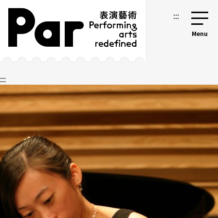
跳到主要內容區塊
網站導覽
:::
:::