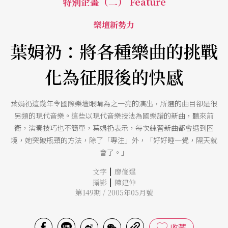
特別企畫（二） Feature
樂壇新勢力
葉娟礽：將各種樂曲的挑戰
化為征服後的快感
葉娟礽這幾年令國際樂壇眼睛為之一亮的演出，所選的曲目卻是很
另類的現代音樂。這些以現代音樂技法為國樂譜的新曲，聽來前
衛，演奏技巧也不簡單，葉娟礽表示，每次練習新曲都會遇到困
境，她突破瓶頸的方法，除了「專注」外，「好好睡一覺，隔天就
會了。」
|
文字
廖俊逞
|
攝影
陳建仲
第149期 / 2005年05月號
收藏