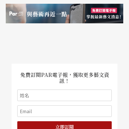
娟礽摸著自己長繭的手說：「印象最深刻的一首曲
子，是維也納作曲家
思想悟子
〈Christian Utz〉的
作品，左手拉弓，右手還得撥弦，簡直把古箏當小
提琴用，這些現代作曲家真的很折磨人。」
前衛和傳統兼容並蓄
在她骨子裡，似乎前衛和傳統兼容並蓄，習慣將各
免費訂閱PAR電子報，獲取更多藝文資
種樂曲的挑戰化為征服後的快感。二○○三年，葉
訊！
娟礽獲邀參加德國「達姆斯達特」現代音樂節，演
出陳曉勇的作品。這首只有兩頁樂譜、兩頁文字的
曲子，葉娟礽在台上即興演出了半小時，讓觀眾沉
浸在古箏清明如空氣的樂音中。演出完畢，全場爆
立即訂閱
出熱烈的掌聲，連同場演出的旅德鋼琴家
陳必先
也