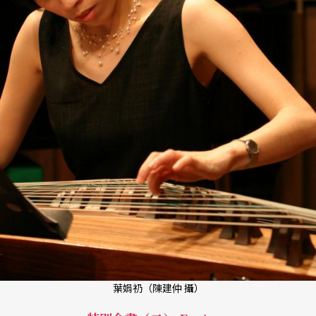
葉娟礽（陳建仲 攝）