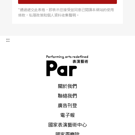
感到驚訝，稱讚她說：「你真是個天才！」而陳曉
*通過遞交此表格，即表示您接受並同意已閱讀本網站的使用
條款，私隱政策和個人資料收集聲明。
勇也特別在她這次樂壇新秀獨奏會中，為她量身訂
作新曲。
:::
今年三月陳必先返台演出時，便主動提議和葉娟礽
合作，葉娟礽感到萬分榮幸。這次合作，她也見識
到陳必先謙遜的大師丰采。葉娟礽指出，很多藝術
PAR 表演藝術雜誌
家專注在創作上，自我意識很強，但陳必先卻是一
關於我們
個很懂得生活的藝術家，會親切地噓寒問暖，注意
聯絡我們
到生活上的小細節，「以前合作過的演奏家總是練
廣告刊登
習一次就台上見，但是陳必先卻希望在演出前反覆
電子報
國家表演藝術中心
練習，很替別人設想。」
國家兩廳院