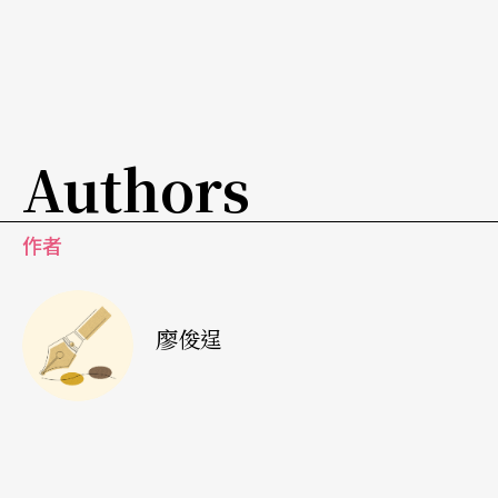
葉娟礽是不折不扣的氣質美女，纖細身型，一頭披
肩直髮，水汪汪的大眼。葉娟礽這幾年在國際樂壇
的表現和她本人一樣都令人眼睛為之一亮，但她和
一般國樂演奏家不同的是，葉娟礽喜歡向現代音樂
Authors
曲目挑戰，這些以現代音樂技法為國樂譜的新曲，
聽來前衛，演奏技巧也不簡單，葉娟礽表示，每次
作者
練習新曲都會遇到困境，她突破瓶頸的方法，除了
「專注」外，「好好睡一覺，隔天就會了。」
廖俊逞
葉娟礽高超的演奏技巧和詮釋能力，常為作曲家的
作品加分，讓作曲家對自己的作品感到驚艷。也因
此，許多在國際揚名的東方作曲家，像是和譚盾同
輩的大陸作曲家陳曉勇，都指定非葉娟礽不可。葉