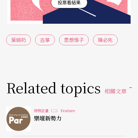
投票看結果
沒有韻味，性格不服輸的她因而總是反覆推敲，一
練再練。對她影響很大的老師陳伊瑜，則是名符其
實的嚴師，上課不茍言笑。至於台藝大時期的主修
葉娟礽
古箏
思想悟子
陳必先
老師張儷瓊，葉娟礽說：「她的訓練講求方法，讓
我了解一個演奏家除了技巧之外，還要會思考，這
對我現在處理樂曲很有幫助。」
Related topics
親愛老爸攜琴相伴，天涯相隨
相關文章
學音樂的小孩背後幾乎都有父母無悔的支持，成功
音樂家的推手，都是父母「望子成龍」的心情，葉
特別企畫（二） Feature
樂壇新勢力
娟礽亦不例外。南藝大國樂系教授鄭德淵就曾笑
談：「國樂界有三個偉大的老爸，那就是王乙曲、