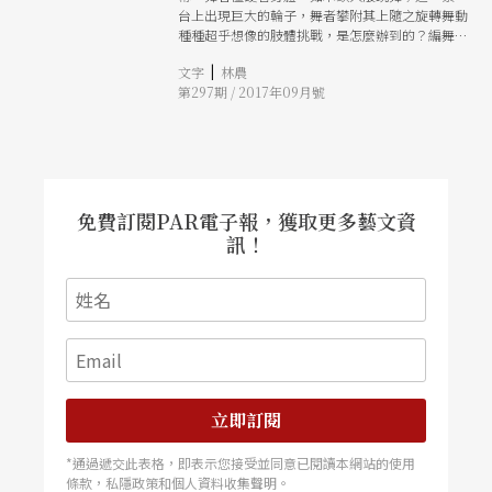
台上出現巨大的輪子，舞者攀附其上隨之旋轉舞動
種種超乎想像的肢體挑戰，是怎麼辦到的？編舞家
寇克又是怎麼構思出來的？
|
文字
林農
第297期 / 2017年09月號
免費訂閱PAR電子報，獲取更多藝文資
訊！
立即訂閱
*通過遞交此表格，即表示您接受並同意已閱讀本網站的使用
條款，私隱政策和個人資料收集聲明。