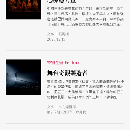
中國信託新舞臺藝術節今年以「未來到劇場」為主
軸，探討疾病、科技、環境的當下與未來，壓軸強
檔邀請巴西國寶天團──寇克舞團來台，全新作品
《治癒》將以充滿爆發力的巴西美學震撼觀眾感
官。
|
文字
張震洲
2023/12/15
特別企畫 Feature
舞台奇觀製造者
在影像取代現實的當代社會，驚人的奇觀透過各種
尺寸的螢幕傳播，都成了日常的景觀，像漫天灑出
的一把豆子，支離破碎。在黑盒子裡，離散的豆子
們刺目扎腳，成為日常的例外之地。 本期特別企
畫聚焦三位視覺語言豐富的藝術家希臘編舞家迪米
|
文字
本刊編輯部
特里．帕派約安努，日本導演暨裝置藝術家高谷史
第297期 / 2017年09月號
郎，巴西編舞家黛博拉．寇克。他們三人的創作源
頭各異，視覺藝術、建築、設計、運動善於一一撿
拾散失的景觀碎片，敏銳地抽取潛伏日常的異常與
驚奇，耐心收攏、重組、製造為一鐘錶機械盒般精