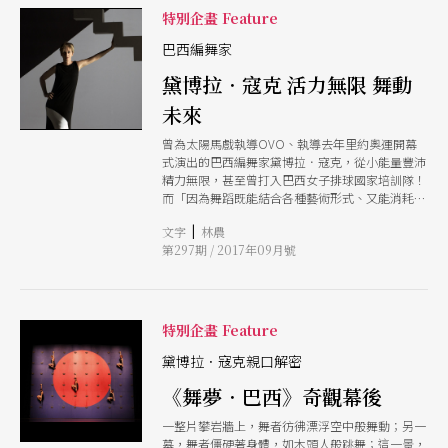
密的舞台奇觀。我們邀請三位藝術家接受專訪，分
特別企畫 Feature
享創作歷程的所思所感，也一一揭密奇觀鍛成的幕
後秘辛。
巴西編舞家
黛博拉．寇克 活力無限 舞動
未來
曾為太陽馬戲執導OVO、執導去年里約奧運開幕
式演出的巴西編舞家黛博拉．寇克，從小能量豐沛
精力無限，甚至曾打入巴西女子排球國家培訓隊！
而「因為舞蹈既能結合各種藝術形式、又能消耗我
的體能。」寇克投入了舞蹈世界，以充滿巴西式嘉
|
文字
林農
年華風格的舞作征服大眾，也征服藝文菁英。十月
第297期 / 2017年09月號
份她將首度帶著她的作品來台，以《舞夢．巴西》
熱力放電！
特別企畫 Feature
黛博拉．寇克親口解密
《舞夢．巴西》奇觀幕後
一整片攀岩牆上，舞者彷彿漂浮空中般舞動；另一
幕，舞者僵硬著身體，如木頭人般跳舞；這一景，