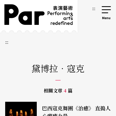
跳到主要內容區塊
網站導覽
:::
:::
黛博拉．寇克
相關文章
4
篇
巴西寇克舞團《治癒》 直搗人
心療癒力量