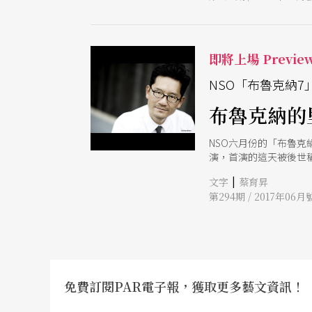
即將上場 Previe
NSO「布魯克納7
布魯克納的
NSO六月份的「布魯
演，首演的這天被後世
歌」，樂曲從抒情吟詠
|
文字
蔡育昇
第294期 / 2017年06月
免費訂閱PAR電子報，獲取更多藝文資訊！