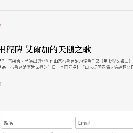
w
」
里程碑 艾爾加的天鵝之歌
克納7」音樂會，將演出奧地利作曲家布魯克納的經典作品《第七號交響曲
稱為「布魯克納享譽世界的生日」。而同場也將由大提琴家楊文信詮釋艾
逐漸走向沉痛哀鳴，深刻的情感與抒情性，成就了這部作品的傳奇性。
號