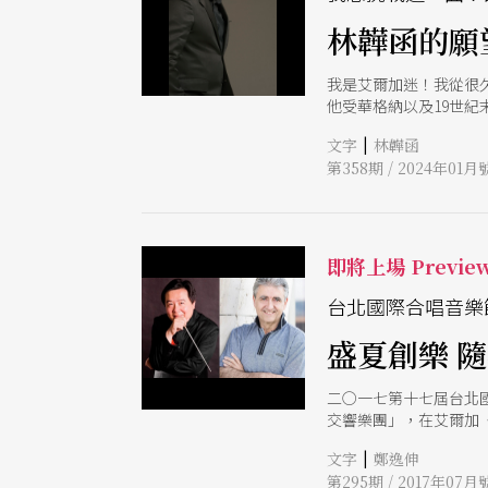
林韡函的願望首
我是艾爾加迷！我從很久以
他受華格納以及19世
雖然不是歌劇，但在對
|
文字
林韡函
幸一年演出一兩部歌劇
第358期 / 2024年01月
即將上場 Previe
台北國際合唱音樂
盛夏創樂 
二○一七第十七屆台北
交響樂團」，在艾爾加
|
文字
鄭逸伸
第295期 / 2017年07月