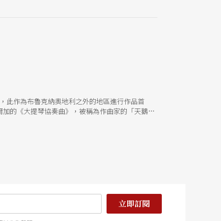
》，此作為布魯克納奧地利之外的地區進行作品首
爾加的《大提琴協奏曲》，被稱為作曲家的「天鵝之
立即訂閱