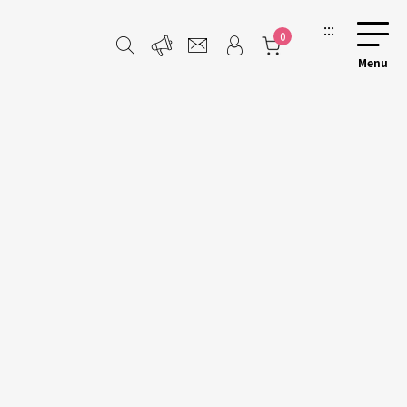
:::
0