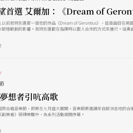
選 艾爾加：《Dream of Geront
前就特別喜愛一首他的作品《Dream of Gerontius》，這首曲
紀末歐陸歌劇的影響。我特別喜歡在指揮時以跟人合作的方式來進行。協奏
於人聲、對室內樂、對樂句與呼吸等各方面的掌握都像是在劇院一樣！除
製作，但有機會也希望有更多時間花在劇院裡面！
號
w
節
隨夢想者引吭高歌
國際合唱音樂節，即將在七月盛大展開，音樂節將邀請來自歐洲各地的合
《創樂者》磅礴樂聲中，為系列活動揭開序幕。
號