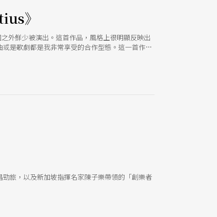
ius》
目在英國之外鮮少被演出。這首作品，風格上很明顯反映出
曲或是歌劇都是我非常享受的合作型態。這一首作品
此之外，對於全職在交響樂團的指揮來說，我現在有
唱勁旅，以及新加坡指揮名家陳子樂帶領的「創樂者