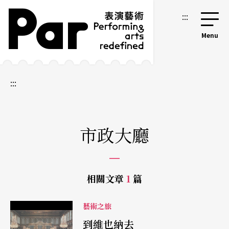
跳到主要內容區塊
網站導覽
:::
:::
市政大廳
相關文章
1
篇
藝術之旅
到維也納去