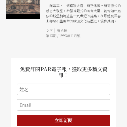
一趟電車，一條環狀大道，時空迅變。新哥德式的
感恩大敎堂，希臘神殿式的國會大厦，匍匐如甲蟲
似的城堡劇場這些十九世紀的建築，在形體及涵容
上卻是不盡風華的歐洲文化及歷史。漫步其間，不
經意照面布拉姆斯、貝多芬、莫札特等音樂家的雕
|
文字
曹永坤
像，曾經，走在這裡的是他們的屐履，他們的馬車
第13期 / 1993年11月號
免費訂閱PAR電子報，獲取更多藝文資
訊！
立即訂閱