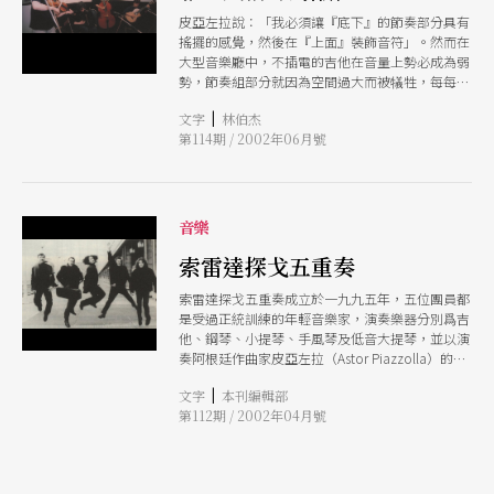
皮亞左拉說：「我必須讓『底下』的節奏部分具有
搖擺的感覺，然後在『上面』裝飾音符」。然而在
大型音樂廳中，不插電的吉他在音量上勢必成為弱
勢，節奏組部分就因為空間過大而被犠牲，每每在
手風琴與小提琴或鋼琴之競奏時，多多少少喪失了
|
文字
林伯杰
探戈音樂中最基本的舞蹈感覺。I
第114期 / 2002年06月號
音樂
索雷達探戈五重奏
索雷達探戈五重奏成立於一九九五年，五位團員都
是受過正統訓練的年輕音樂家，演奏樂器分別爲吉
他、鋼琴、小提琴、手風琴及低音大提琴，並以演
奏阿根廷作曲家皮亞左拉（Astor Piazzolla）的原
創音樂「新探戈」（Tango Nuevo）爲創團宗
|
文字
本刊編輯部
旨。由於該團員擁有古典、爵士、流行樂的多種音
第112期 / 2002年04月號
樂經驗，演繹新探戈曲風尤見靈性與熱情流動的情
感綿密度，因此頗能表達皮氏音樂中悲傷的感情，
也吸引不少現代作曲家靠攏。 樂團的演奏成績也
頗受矚目，從一九九八年初次獲獎（布魯塞爾皇家