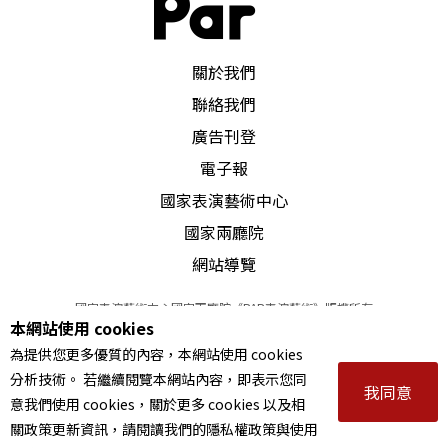
PAR 表演藝術雜誌
關於我們
聯絡我們
廣告刊登
電子報
國家表演藝術中心
國家兩廳院
網站導覽
國家表演藝術中心國家兩廳院《PAR表演藝術》版權所有
本網站使用 cookies
©
2022
Performing arts redefined. All Rights Reserved
為提供您更多優質的內容，本網站使用 cookies
統一編號 Tax Id number 00973926
分析技術。 若繼續閱覽本網站內容，即表示您同
本站所提供相關演出資訊，如有異動應以主辦單位公告為準。
我同意
意我們使用 cookies，關於更多 cookies 以及相
服務條款
｜
隱私權聲明
｜
著作權聲明
關政策更新資訊，請閱讀我們的隱私權政策與使用