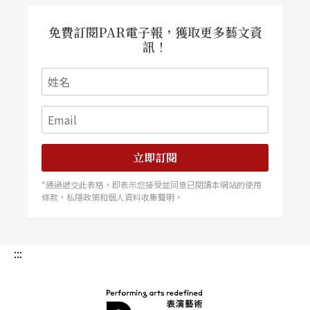
音樂學院舉辦的Mathilde Horlait──Dapsens的
室內音樂比賽），次年於羅馬國際音樂大賽中也贏
得首獎，更於兩千年在布魯塞爾美術館的演奏會
免費訂閱PAR電子報，獲取更多藝文資
上，受到鋼琴女皇阿格麗希的青睞，成爲 日後她
訊！
在台灣、日本音樂演奏會上的同台貴賓。此次演奏
曲目除了皮氏作品，還囊括卡貝雷地、德佛里茲、
斯特拉溫斯基等探戈作品。
立即訂閱
*通過遞交此表格，即表示您接受並同意已閱讀本網站的使用
條款，私隱政策和個人資料收集聲明。
:::