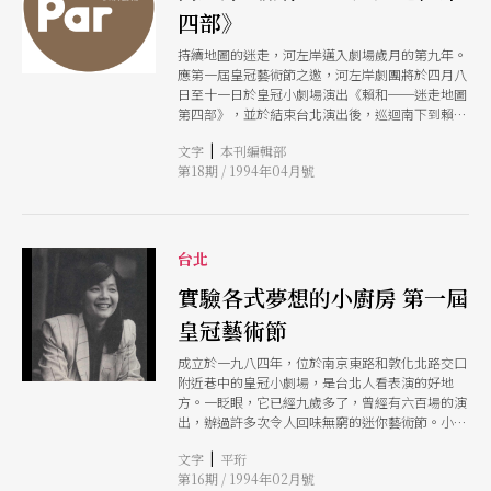
四部》
持續地圖的迷走，河左岸邁入劇場歲月的第九年。
應第一屆皇冠藝術節之邀，河左岸劇團將於四月八
日至十一日於皇冠小劇場演出《賴和──迷走地圖
第四部》，並於結束台北演出後，巡迴南下到賴和
的故鄕──彰化呈現作品。 賴和，人稱「彰化媽
|
文字
本刊編輯部
祖」，一生行醫助人，而在台灣文學上也有其不可
第18期 / 1994年04月號
磨滅的重要性。河左岸嘗試呈現一個歷史、文學、
醫學之外的賴和。 異於文字歷史刻板陳述的二〇
年代，陌生遙遠的空間，島嶼在曖昧地沈浮。河左
岸抽取、運用賴和逝前一年餘所寫的三十九篇獄中
日記，穿挿與一個九〇年代知識份子的對話，賴和
台北
小說中的角色也意象式出現，作品游移在虛構與紀
實之間。慣用手法如投影、幻燈的運用，及照片、
實驗各式夢想的小廚房 第一屆
手稿作品的摘錄，讓觀衆進行現場閱讀。河左岸不
皇冠藝術節
定論賴和，希望引發更多的討論。
成立於一九八四年，位於南京東路和敦化北路交口
附近巷中的皇冠小劇場，是台北人看表演的好地
方。一眨眼，它已經九歲多了，曾經有六百場的演
出，辦過許多次令人回味無窮的迷你藝術節。小劇
場同時也是藝術家成長的地方，就像是金字塔的底
|
文字
平珩
座，基礎穩固了，才有向上堆砌的可能。今年，爲
第16期 / 1994年02月號
了慶祝皇冠雜誌社創立四十周年，小劇場推出「各