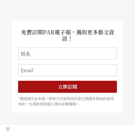
式各樣小劇展」，具體說明劇場的表演形式可以如
此豐富，願重燃大家對劇場的熱情。
免費訂閱PAR電子報，獲取更多藝文資
訊！
立即訂閱
*通過遞交此表格，即表示您接受並同意已閱讀本網站的使用
條款，私隱政策和個人資料收集聲明。
:::