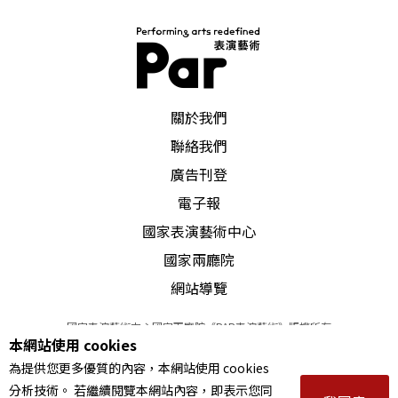
PAR 表演藝術雜誌
關於我們
聯絡我們
廣告刊登
電子報
國家表演藝術中心
國家兩廳院
網站導覽
國家表演藝術中心國家兩廳院《PAR表演藝術》版權所有
本網站使用 cookies
©
2022
Performing arts redefined. All Rights Reserved
為提供您更多優質的內容，本網站使用 cookies
統一編號 Tax Id number 00973926
分析技術。 若繼續閱覽本網站內容，即表示您同
本站所提供相關演出資訊，如有異動應以主辦單位公告為準。