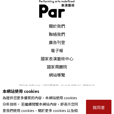
PAR 表演藝術雜誌
關於我們
聯絡我們
廣告刊登
電子報
國家表演藝術中心
國家兩廳院
網站導覽
國家表演藝術中心國家兩廳院《PAR表演藝術》版權所有
本網站使用 cookies
©
2022
Performing arts redefined. All Rights Reserved
為提供您更多優質的內容，本網站使用 cookies
統一編號 Tax Id number 00973926
分析技術。 若繼續閱覽本網站內容，即表示您同
本站所提供相關演出資訊，如有異動應以主辦單位公告為準。
我同意
意我們使用 cookies，關於更多 cookies 以及相
服務條款
｜
隱私權聲明
｜
著作權聲明