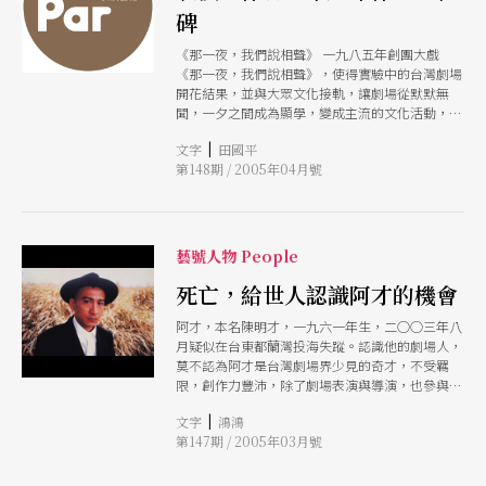
碑
《那一夜，我們說相聲》 一九八五年創團大戲
《那一夜，我們說相聲》，使得實驗中的台灣劇場
開花結果，並與大眾文化接軌，讓劇場從默默無
聞，一夕之間成為顯學，變成主流的文化活動，也
是表坊最早出國巡迴的演出；自此「相聲系列」也
|
文字
田國平
成了表演工作坊的招牌系列。（表演工作坊 提
第148期 / 2005年04月號
供） 《暗戀桃花源》 一九八六年的《暗戀桃花
源》，建立起表坊的忠實觀眾群，這齣戲拼貼古裝
與時裝，喜劇與悲劇，真實與扮演，交錯又同時地
發生在同一個舞台上，這種錯置也成了表坊常用的
手法。而賴聲川因此戲獲頒「國家文藝獎」，一九
藝號人物 People
八九年獲「中華民國十大傑出青年獎」。同時也拍
成了電影。（表演工作坊 提供） 《開放配偶（非
死亡，給世人認識阿才的機會
常開放）》 一九八八年《開放配偶（非常開
阿才，本名陳明才，一九六一年生，二○○三年八
放）》，由陳明才編導，是表坊嘗試改編達利歐‧
月疑似在台東都蘭灣投海失蹤。認識他的劇場人，
弗的劇作，也是後來演出義大利即興喜劇的開端。
莫不認為阿才是台灣劇場界少見的奇才，不受羈
（表演工作坊 提供） 《如果在冬夜一個旅人》
限，創作力豐沛，除了劇場表演與導演，也參與視
（表演工作坊 提供） 為了更積極培養新人才加入
覺藝術、電影、社會運動種種，用生命實踐藝術的
專業劇場工作行列，一九九○年《如果在冬夜一個
|
文字
鴻鴻
創作。身後留下十幾萬字手稿，經摯友電影導演林
旅人》，一九九四年演出的《時間與房間》成為這
第147期 / 2005年03月號
靖傑整理後，出版了《奇怪的溫度》一書（聯合文
種小型實驗性作品形式的新嘗試。二○○○年正式
學出版社三月八日出版），讓曾經像彗星一樣耀眼
成立子團「外表坊時驗團」，致力探尋更多的劇場
的阿才，重新被世人認識。
創造性。 《紅色的天空》 一九九四年《紅色的天