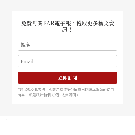
空》風格轉為樸實，不但去美國巡演，還成為兩岸
歷史性的媒介，是第一次以「台灣創意（導演），
大陸演員演出」合作模式演出，從北京、上海、天
津一路演回台北，數十場演出，回響熱烈。（表演
免費訂閱PAR電子報，獲取更多藝文資
工作坊 提供） 《新世紀，天使隱藏人間》 一九九
訊！
六年《新世紀，天使隱藏人間》是第一齣在台灣主
流劇場上探討愛滋主題的作品。（表演工作坊 提
供） 《這兒是香格里拉》 二○○○年《這兒是香
格里拉》，是表演工作坊的第一齣原創音樂歌舞
劇。（許斌 攝）
立即訂閱
*通過遞交此表格，即表示您接受並同意已閱讀本網站的使用
條款，私隱政策和個人資料收集聲明。
:::