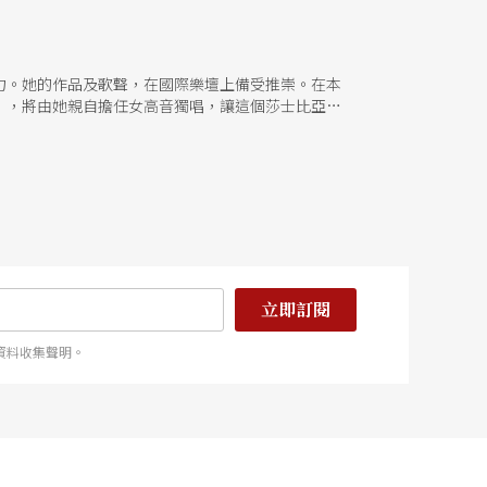
力。她的作品及歌聲，在國際樂壇上備受推崇。在本
娜》，將由她親自擔任女高音獨唱，讓這個莎士比亞筆
立即訂閱
資料收集聲明。