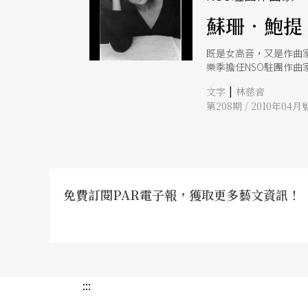
蘇珊．鮑提
既是女高音，又是作曲
樂季擔任NSO駐團作
下的悲劇女主角，透過
|
文字
林慈音
第208期 / 2010年04月
免費訂閱PAR電子報，獲取更多藝文資訊！
:::