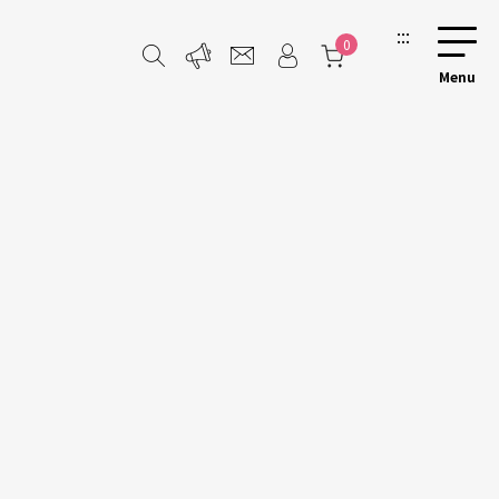
:::
0