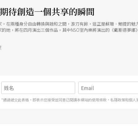
 期待創造一個共享的瞬間
家，在兩種身分自由轉換與融和之間，游刃有餘，這正是蘇珊．鮑提的魅
曲家的她，將在四月演出三個作品，其中NSO室內樂將演出的《戴斯德夢
音樂來呈現出真正的自己。
號
*通過遞交此表格，即表示您接受並同意已閱讀本網站的使用條款，私隱政策和個人