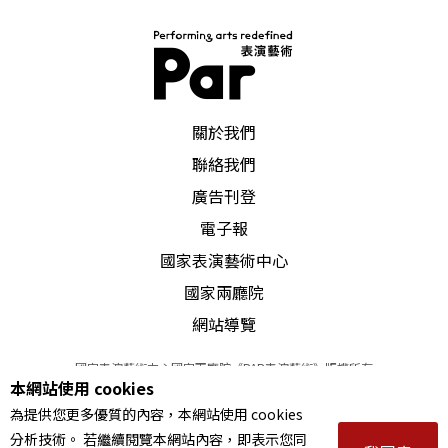
就，做出了最高的肯定。（李秋玫） 「補助國內
表演藝術經典作品大陸巡演計畫」7月15日起受理
申請 文化部「文化部補助國內表演藝術經典作品
大陸巡演作業要點」自實施以來已有超過30個
PAR 表演藝術雜誌
關於我們
聯絡我們
廣告刊登
電子報
國家表演藝術中心
國家兩廳院
網站導覽
國家表演藝術中心國家兩廳院《PAR表演藝術》版權所有
本網站使用 cookies
©
2022
Performing arts redefined. All Rights Reserved
為提供您更多優質的內容，本網站使用 cookies
統一編號 Tax Id number 00973926
分析技術。 若繼續閱覽本網站內容，即表示您同
本站所提供相關演出資訊，如有異動應以主辦單位公告為準。