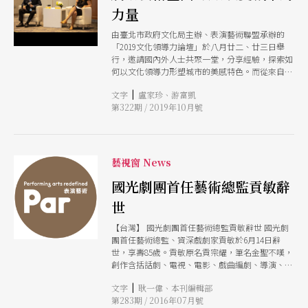
力量
由臺北市政府文化局主辦、表演藝術聯盟承辦的
「2019文化領導力論壇」於八月廿二、廿三日舉
行，邀請國內外人士共聚一堂，分享經驗，探索如
何以文化領導力形塑城市的美感特色。而從來自德
國、日本與埃及的三位國際藝術工作者的經驗分
|
文字
盧家珍、游富凱
享，讓人理解：好的文化設施，可以豐厚城市的文
第322期 / 2019年10月號
化能量，文化領導力則帶動趨勢發展，展現不同思
維，或許初期執行不盡如人意，但只要目標清楚，
總有撥雲見日之時，進而為經濟與廣大社會帶來活
力。
藝視窗 News
國光劇團首任藝術總監貢敏辭
世
【台灣】 國光劇團首任藝術總監貢敏辭世 國光劇
團首任藝術總監、資深戲劇家貢敏於6月14日辭
世，享壽85歲。貢敏原名貢宗耀，筆名金聖不嘆，
創作含括話劇、電視、電影、戲曲編劇、導演、評
論等，亦是台灣新編京劇重要推手。 生於南京的
|
文字
耿一偉、本刊編輯部
貢敏，由於父親喜愛京劇，從小就對戲劇深感興
第283期 / 2016年07月號
趣，1948年加入國民軍話劇隊，演出話劇、平劇，