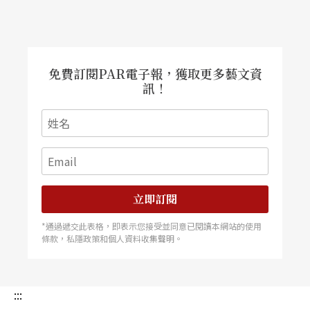
1950年隨著軍隊的話劇隊來台，進入政戰學校第二
期影劇系，結識聶光炎、瘂弦、張永祥、劉維斌、
宋項如等好友。畢業後從事舞台劇編劇和導演，漸
漸拓展到戲劇評論、戲劇研究領域。後進入中製
廠，參與電影幕後工作，並從事編導，拍過多部新
聞片、紀錄片、軍教片、劇情長片。 1995年國立
免費訂閱PAR電子報，獲取更多藝文資
國光劇團成團，貢敏應邀出任藝術總監，推動創作
訊！
演出台灣題材的新編京劇，即後來合稱《京劇臺灣
三部曲》的《媽祖》、《鄭成功與臺灣》、《廖添
丁》。（莊珮瑤） 朱宗慶獲擊樂世界最高榮譽 入
選國際打擊樂藝術協會名人堂 6月27日國際打擊樂
藝術協會（Percussive Arts Society, PAS）於官網
正式公告，宣布朱宗慶打擊樂團創辦人暨藝術總監
朱宗慶獲選進入協會名人堂（Hall of Fame）。 國
際打擊樂藝術協會創立已有55年歷史，旨在提升打
擊樂藝術於世界的發展，目前有超過六千名會員，
立即訂閱
在全美國設有50個分會，美國以外地區也有28個分
會，是全世界規模最大的打擊樂組織。協會的名人
*通過遞交此表格，即表示您接受並同意已閱讀本網站的使用
堂創立於1972年，目的在表揚教育、研究、行政等
條款，私隱政策和個人資料收集聲明。
有重大貢獻的打擊樂專業人士，已是公認打擊樂界
中最高榮譽。此次獲獎，是繼日本馬林巴木琴演奏
家安倍圭子（Keiko Abe）於1993年獲獎以來，第
2位入選的亞洲打擊樂家，也是第一位華人打擊樂
:::
家入選者。本次獲得此項榮譽，象徵世界打擊樂壇
對於朱宗慶卅多年來致力推廣擊樂藝術的奉獻與成