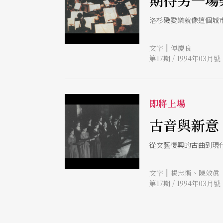
期待另一場
洛杉磯愛樂就像這個城
|
文字
傅慶良
第17期 / 1994年03月號
即將上場
古音與新意
從文藝復興的古曲到現
|
文字
楊忠衡、陳效眞
第17期 / 1994年03月號