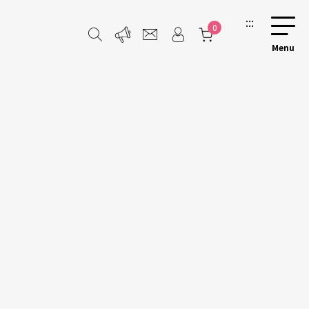
:::
0
團