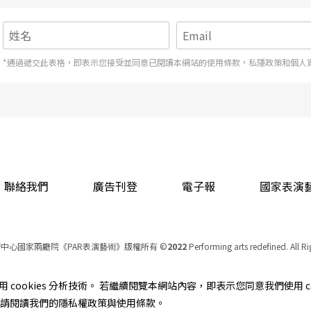
*通過遞交此表格，即表示您接受並同意已閱讀本網站的使用條款，私隱政策和個人
聯絡我們
廣告刊登
電子報
國家表演
中心國家兩廳院《PAR表演藝術》版權所有
©
2022
Performing arts redefined. All R
統一編號 Tax Id number 00973926
本站所提供相關演出資訊，如有異動應以主辦單位公告為準。
cookies 分析技術。 若繼續閱覽本網站內容，即表示您同意我們使用 co
服務條款
｜
隱私權聲明
｜
著作權聲明
資訊，請閱讀我們的隱私權政策與使用條款。