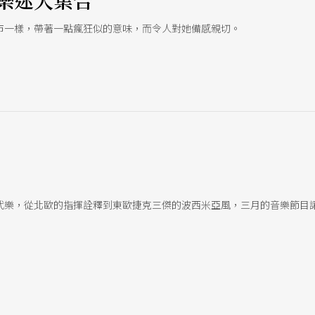
樂迷大集合
市一樣，帶著一點瘋狂似的意味，而令人對她備感親切。
代樂，從北歐的指揮詮釋到東歐捷克三傑的波西米亞風，三月的音樂節目