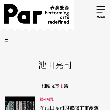
跳到主要內容區塊
網站導覽
:::
:::
池田亮司
相關文章
1
篇
藝@展覽
在池田亮司的數據宇宙漫遊