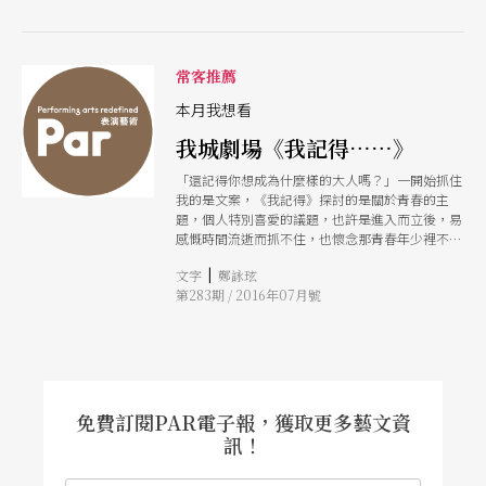
開出什麼樣奇異的花呢？
常客推薦
本月我想看
我城劇場《我記得……》
「還記得你想成為什麼樣的大人嗎？」一開始抓住
我的是文案，《我記得》探討的是關於青春的主
題，個人特別喜愛的議題，也許是進入而立後，易
感慨時間流逝而抓不住，也懷念那青春年少裡不畏
懼的自己。長大後的我們，少了年輕時的衝勁，曾
|
文字
鄭詠玹
幾何時我們為了生活、為了生存而忘記了自己的夢
第283期 / 2016年07月號
想與那最真實的初衷！ 我城劇場首發《我記得》
期待回歸劇場陳培廣導演，將如何訴說關於我們的
青春，又如何詮釋帶來給我們觸動內心感受，更好
奇這五位實力派演員：黃健瑋、謝盈萱、朱芷瑩、
莊凱勛、隆宸翰，如何利用精湛演技相互過招，身
為觀眾的我們更能帶著滿載的感動出劇場。 劇場
迷人的地方就是舞台上的故事，就像你我過往片段
免費訂閱PAR電子報，獲取更多藝文資
回憶，如虛實之間，觸動著你我不悔的青春故事！
訊！