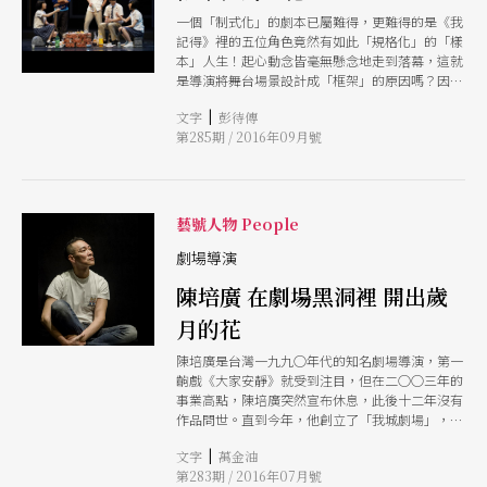
一個「制式化」的劇本已屬難得，更難得的是《我
記得》裡的五位角色竟然有如此「規格化」的「樣
本」人生！起心動念皆毫無懸念地走到落幕，這就
是導演將舞台場景設計成「框架」的原因嗎？因為
導演自始至終都沒有跳脫出困住自己「僵化」的角
|
文字
彭待傳
色「樣本」思維模式！於是他用「框架」來呈現場
第285期 / 2016年09月號
景，用「框架」來告訴觀看者：「對！我就是被困
在了刻板角色的印象思維中！」
藝號人物 People
劇場導演
陳培廣 在劇場黑洞裡 開出歲
月的花
陳培廣是台灣一九九○年代的知名劇場導演，第一
齣戲《大家安靜》就受到注目，但在二○○三年的
事業高點，陳培廣突然宣布休息，此後十二年沒有
作品問世。直到今年，他創立了「我城劇場」，將
在七月推出創團作《我記得》。十二年的沉潛，他
|
文字
萬金油
經歷了什麼，又領悟了什麼？一個曾任性轉身走開
第283期 / 2016年07月號
的人，為何重新走進劇場？在陳培廣的舞台上，將