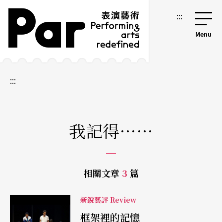
跳到主要內容區塊
網站導覽
:::
:::
我記得……
相關文章
3
篇
新銳藝評 Review
框架裡的記憶