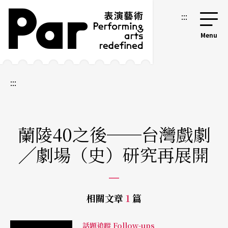
跳到主要內容區塊
網站導覽
:::
:::
蘭陵40之後──台灣戲劇
╱劇場（史）研究再展開
相關文章
1
篇
話題追蹤 Follow-ups