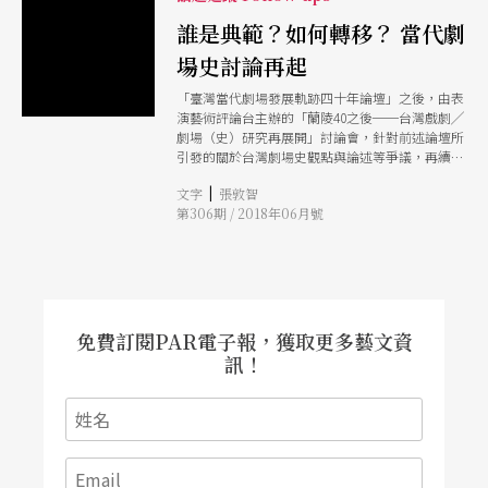
誰是典範？如何轉移？ 當代劇
場史討論再起
「臺灣當代劇場發展軌跡四十年論壇」之後，由表
演藝術評論台主辦的「蘭陵40之後──台灣戲劇╱
劇場（史）研究再展開」討論會，針對前述論壇所
引發的關於台灣劇場史觀點與論述等爭議，再續討
論，包含前述論壇的論文發表人、場邊觀察者、現
|
文字
張敦智
場參與者各抒看法，熱烈辯論之間，台灣劇場研究
第306期 / 2018年06月號
在眾人背影裡，仍留下許多問題等待研究與解答。
免費訂閱PAR電子報，獲取更多藝文資
訊！