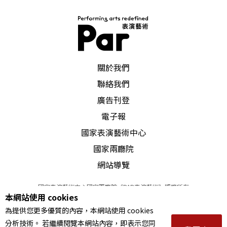
PAR 表演藝術雜誌
關於我們
聯絡我們
廣告刊登
電子報
國家表演藝術中心
國家兩廳院
網站導覽
國家表演藝術中心國家兩廳院《PAR表演藝術》版權所有
本網站使用 cookies
©
2022
Performing arts redefined. All Rights Reserved
為提供您更多優質的內容，本網站使用 cookies
統一編號 Tax Id number 00973926
分析技術。 若繼續閱覽本網站內容，即表示您同
本站所提供相關演出資訊，如有異動應以主辦單位公告為準。