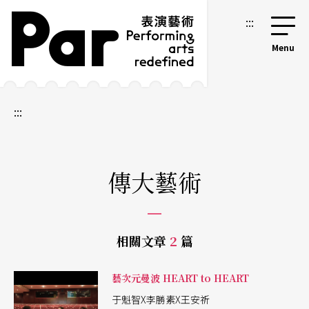
跳到主要內容區塊
網站導覽
:::
:::
傳大藝術
相關文章
2
篇
藝次元曼波 HEART to HEART
于魁智X李勝素X王安祈