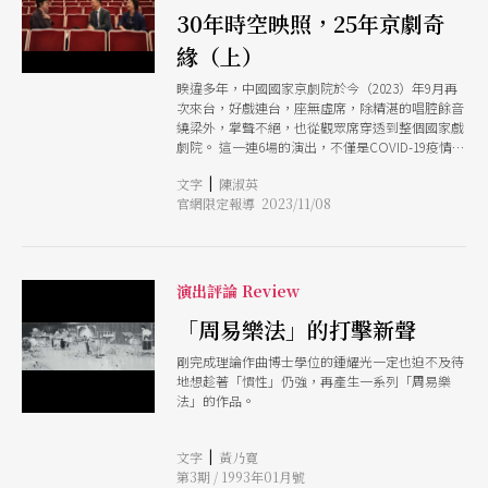
30年時空映照，25年京劇奇
緣（上）
睽違多年，中國國家京劇院於今（2023）年9月再
次來台，好戲連台，座無虛席，除精湛的唱腔餘音
繞梁外，掌聲不絕，也從觀眾席穿透到整個國家戲
劇院。 這一連6場的演出，不僅是COVID-19疫情後
首位專案申請通過來台的中國劇團，同時也是中國
|
文字
陳淑英
國家京劇院訪台的30周年。1993年中國國家京劇院
官網限定報導 2023/11/08
首次來台，是兩岸交流後最盛大的一次，從台北國
父紀念館演到台中、台南再回到台北社教館，近百
人巡迴16場。當時隨團來台的文武老生于魁智以
《打金磚》及《文昭關》的精湛演出打響名號。而
李勝素原在山西京劇院，1998年在已故劇作家貢敏
演出評論 Review
的慧眼推薦下，首度與于魁智合作演出《野豬林》
的林娘子、《四郎探母》的鐵鏡公主，引起台灣戲
「周易樂法」的打擊新聲
迷的關注，與于魁智被譽為最佳黃金組合。 30年
剛完成理論作曲博士學位的鍾耀光一定也迫不及待
後，我們在國家戲劇院的觀眾席，在密集演出的縫
地想趁著「慣性」仍強，再產生一系列「周易樂
隙裡，邀請于魁智、李勝素，與王安祈教授聊聊這
法」的作品。
次來台的感受時空對照，薪火相傳。
|
文字
黃乃寛
第3期 / 1993年01月號