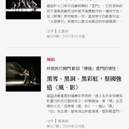
崛起於七○年代戒嚴時期的「雲門」，它所意味的
就不僅是戒嚴政治所賦予身體動作的一種保守性，
從《薪傳》即可略見一斑，直至現今仍能看到從
「太極導引」發展到以書法為概念的中國情調，無
一不是身體在翻轉之中可以掰出五、六個以上的動
|
文字
王墨林
作，大概只能說看「雲門」的觀眾，也許無法適應
第169期 / 2007年01月號
當代舞蹈其實可以不需要那麼多動作的，或者說動
作不應該用來只是壓迫身體在移動時產生動力。這
次「雲門」在最新的舞作《風．影》中，號稱與當
代重要藝術家的合作，讓我們期待的是兩位大師的
合作在表現當代性上，所更能揮灑出來的恢宏格
舞蹈
局。 在拚湊起來的動作中迷失的觀點 林懷民作為
《風．影》的編舞家，他的表敘能力幾乎都被覆蓋
林懷民打開門 歡迎「爆破」雲門的慣性！
於蔡國強巨大的陰影下，如何在最好的timing把代
黑雪、黑洞、黑彩虹，蔡國強
表蔡國強符號的「爆炸」在舞台上呈現？這也不僅
是因兩位大師的合作，而產生這個令人好奇的問
造《風．影》
題，更可能因此創造了華人藝術家在當代藝術上一
種新美學的表現形式。 然而，答案竟然是通過投
當亞洲最重要的編舞家林懷民，遇上名列全球最有
影的方法來呈現蔡大師的作品記憶，這就顯得有些
影響力的百位藝術家之一的蔡國強，會「爆」出怎
些抄捷徑了，當然為了這樣的呈現形式，又不得不
樣的火花？答案是《風．影》，一個以「黑」、
設計出舞者模仿京劇場面的耍大旗技藝，好讓「爆
「白」為主調，整場演出疾風颯颯，暨挑戰雲門舞
炸」投影在白色大旗上面，這一切都合情合理到近
者，也挑戰熟悉雲門套路的觀眾。
乎跟看好萊塢電影一樣，令人（尤其是曾在廣場看
|
文字
周倩漪
「雲門」表演的那五萬位觀眾）在小市民的審美經
第167期 / 2006年11月號