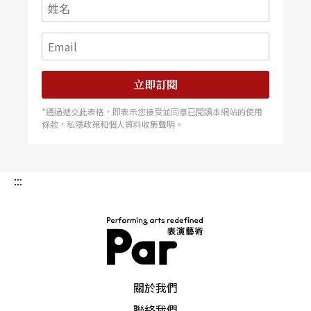
樂領航者──許常惠回顧展」，以許常惠 的一生
回顧為內容，赴法國參加巴黎第五屆「外國文化
週」展出。。這項活動將自九月二十八日起在巴黎
台灣文化中心展覽廳展出一個月，將與三十多個國
家的活動 共同舉行，開幕當晚並在巴文中心演藝
廳舉辦紀念音樂會。（廖俊逞） 台大「現代劇場
研討會」 議題回歸創作本體 延續文建會分別於一
立即訂閱
九九五年、一九九九年舉辦的兩屆「現代劇場研討
會」，「二○○六台灣現代劇場研討會」由台灣大
*通過遞交此表格，即表示您接受並同意已閱讀本網站的使用
學主辦，十月七日到九日舉行。今年研討內容 回
條款，私隱政策和個人資料收集聲明。
歸創作主體，兩大主軸：理論與實務全面研討、台
灣本位vs.國際視野，希望從創作面及生態面總結
台灣劇場近二十年發展，尋找一個與國際相互觀
照，又有主 體美學與創作觀的未來發展願景。在
:::
技術劇場部分，近十位學養與實務兼具專業人士均
發表論文，質量與編導創作論述幾乎等量齊觀。除
了研討會，台大亦邀請賴聲 川及聶光炎兩位執劇
場牛耳的大家發表專題演講，詳細議程洽台大網站
http://ccms.ntu.edu.tw/~theatre/。 （廖俊逞）
林懷民為芭蕾天后西薇．姬蘭編作獨舞《莎
PAR 表演藝術雜誌
關於我們
聯絡我們