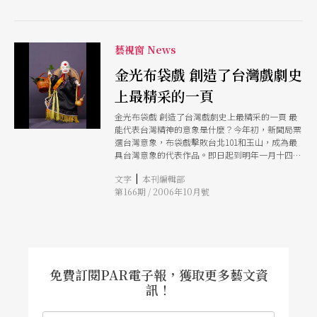
驗上產生很單純化的滿足。 而當代舞蹈中所被論
述的「舞蹈」之意義，在這支號稱以結合當代藝術
為創作議題的舞作上，就看得出左支右絀，其「意
義」不是通過身體意象的形塑而產生，卻在拚湊起
藝視窗 News
來的東、西方動作之中漸漸喪失，終至看到後半
部，仍然無法從編舞家提供讓我們可資運用的元素
金光布袋戲 創造了台灣戲劇史
（裝置、影像、聲音）中，建構出一個在觀賞上通
過現實思維得以捕捉其意的觀點。 就算有編舞家
上最精采的一頁
自己形塑的隱喻嵌於其中，譬如說，玻璃鏡斜掛而
金光布袋戲 創造了台灣戲劇史上最精采的一頁 最
倒映出來的身體像顯微鏡下蠕動的生物，配上了青
能代表台灣精神的意象是什麼？今年初，新聞局票
蛙呱呱叫的音效，詭異有餘，卻因「爆炸」語境所
選台灣意象，布袋戲擊敗台北101和玉山，成為最
延展的旨意缺少了一定的穿透力，當碰到這樣稍具
具台灣意象的代表作品。即日起到明年一月十四
「意義」的隱喻，反而無法讓詭異配合作品議題而
日，台北偶戲館邀集全國最知名的布袋戲劇團，策
產生一定的效用性；語境缺乏了這樣的效用性，反
|
文字
本刊編輯部
劃了台灣「金光布袋戲」特展，要讓大家認識最具
導致作品的隱喻系統在穩定性上的不足。 動作無
第166期 / 2006年10月號
台灣本土特色的布袋戲文化。 台北偶戲館這次共
力形塑身體隱喻的深度感 或者說，場面上諸種所
展出三百尊一九四○到七○年代最具知名度、造型
呈現的意象，是用了一種被化約了的語言所表達出
奇特的金光戲偶，兩百件難得一見的幕後道具、文
來；假若那
本、服飾、兵器，還有國寶級金光戲檯彩繪大師
陳明山為展覽創作的獨特螢光色彩三十呎大戲檯。
活動洽詢：02-25287955，或上網
www.pact.org.tw。（廖俊逞） 許常惠回顧展 巴
免費訂閱PAR電子報，獲取更多藝文資
黎「外國文化週」參展 過世已逾五年的音樂家許
訊！
常惠，早期策動台灣的「民歌採集運動」，對振興
民族音樂貢獻良多。文建會特別策劃「台灣民族音