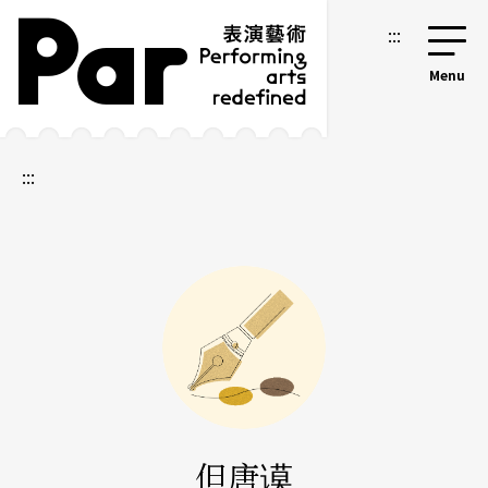
跳到主要内容区块
网站导览
:::
:::
但唐谟