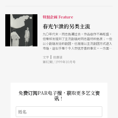
特别企画 Feature
春光乍泄的另类主流
九〇年代末，同志热潮过去，作品创作不再旺盛，
但是却发现到了主流剧场对同志题材的热衷；一些
以小剧场发迹的剧团，也渐渐以主流剧团方式进入
市场，这似乎是个令人亦忧亦喜的事实。一方面，
进入主流的同志剧场增加了同志的能见度；另一方
|
文字
但唐谟
面却模糊了同志剧场的运动位置，让人觉得它不再
第82期 / 1999年10月号
具有顚覆性而被主流文化收编。其实，如果能够彻
底被商品化，并非坏事，重要的是要有持续的演
出，长时间的累积，意义大于短时间内一窝蜂的吹
捧。
免费订阅PAR电子报，获取更多艺文资
讯！