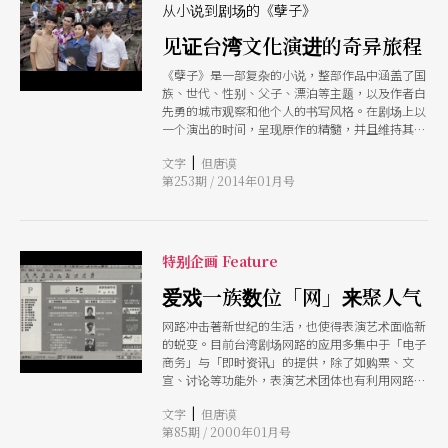
从小说到剧场的《孽子》
见证台湾文化演进的奇异旅程
《孽子》是一部复杂的小说，整部作品中涵盖了国
族、世代、性别、父子、漂泊等主题，以及作者白
先勇的城市观察和他个人的书写风格。在剧场上以
一个演出的时间，呈现原作的精髓，并且维持其趣
味性，仍是一件极具挑战性的工作。《孽子》虽然
|
文字
但唐谟
是一部台湾同志的心碎历史，但是小说中有太多缤
第253期 / 2014年01月号
纷有趣的元素，例如七○年代的怀旧氛围、各种性
格的年轻同志角色、辛辣奇妙的同志对话等等。这
些素材，都可以在舞台上创造高度的戏剧性。
特别企画 Feature
爱戏一族数位「网」来聚人气
网路冲击著新世纪的生活，也使得表演艺术面临新
的蜕变。目前台湾剧场网路的应用多集中于「电子
商务」与「即时资讯」的提供，除了如购票、文
宣、讨论等功能外，表演艺术团体也有利用网路的
方式，朝向「建立社群」、「整合资源」的趋势。
|
文字
但唐谟
第85期 / 2000年01月号