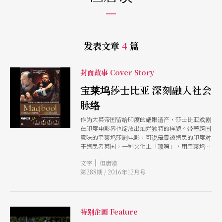
发表文章
4
篇
封面故事 Cover Story
宝莱坞莎士比亚 深刻融入社会
脉络
作为大英帝国留给印度的耀眼遗产，莎士比亚戏剧
在印度电影界也绽放出灿烂独特的样貌。带著跨国
意味的宝莱坞莎剧电影，可说是曾被殖民的印度对
于殖民者英国，一种文化上「顶嘴」，用宝莱坞文
化来回应英国文化。其中值得一提的是伟沙．巴度
|
文字
但唐谟
瓦的「莎剧三部曲」，把莎剧放在不同的印度社会
第288期 / 2016年12月号
／政治脉络，拍出《马科布》、《奥卡拉》与《海
德尔复仇记》三部宝莱坞模式的莎剧电影。
特别企画 Feature