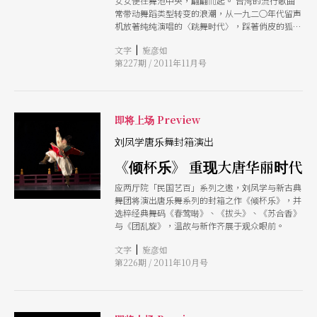
女女便在舞池中央，翩翩而起。 台湾的流行歌曲
常带动舞蹈类型转变的浪潮，从一九二○年代留声
机放著纯纯演唱的〈跳舞时代〉，踩著俏皮的狐步
舞步，到现在流行天王天后在舞台上大力展现的炫
|
文字
施彦如
目的舞台效果、街头舞蹈，与融合体操技巧的现代
第227期 / 2011年11月号
舞，每一个时代借由流行歌曲所引发旋风的舞蹈风
格，都大不相同。 每一个世代，都有著专属于他
们的歌曲，每一首歌曲，都带来全新的跳舞时代。
「跳舞吧。只要音乐还继续响著。」村上春树在小
说《舞．舞．舞》中这么说，跳舞吧，每一个年轻
即将上场 Preview
岁月的歌曲，也这么说
刘凤学唐乐舞封箱演出
《倾杯乐》 重现大唐华丽时代
应两厅院「民国艺百」系列之邀，刘凤学与新古典
舞团将演出唐乐舞系列的封箱之作《倾杯乐》，并
选粹经典舞码《春莺啭》、《拔头》、《苏合香》
与《团乱旋》，温故与新作齐展于观众眼前。
|
文字
施彦如
第226期 / 2011年10月号