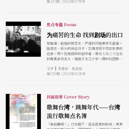
第247期 / 2013年07月号
倪。而对中国目前正急速发展的戏剧市场来说，中
央所应扮演的角色，市场上白领剧、解压剧未来可
能发生的问题，也都隐隐指出部分症结所在。 当
然，藉著各个成功的艺术家现身说法，指出如何在
面对剧场生态与艺术创作时的理念，更是本次对谈
焦点专题 Focus
的重点。本刊特地摘录对谈重点内容，以飨读者。
为痛苦的生命 找到剧场的出口
黎焕雄，剧场的模范生，严谨的风格美学实践者。
陈俊志，街头的异议分子，忘情浸溺于同志影像的
记录。两个性格迥异的创作者，曾在人生二十左右
的青黄岁月关头，相遇于淡江大学一隅的社团教
室。如今年近中年，生命与创作的轨迹，再次将两
|
文字
李晏如、施彦如
人聚合于当年熟悉的黑盒子空间。两个朝不同方向
第230期 / 2012年02月号
绕行的圆，终于交集，也许并不圆满，但已从棱角
中学会原谅。 《台北爸爸，纽约妈妈》，陈俊志
费时五年写下的自传小说，横跨两个国度、历经卅
年的家族风霜历史。河左岸剧团当年的掌舵人物黎
焕雄，读到学弟作品的第三页，便决定将其改编为
封面故事 Cover Story
舞台剧作品。这不只是一个跨领域的合作，也是一
次创作上的重逢。
歌舞台湾，跳舞年代——台湾
流行歌舞点名簿
「来跳舞吧！」灯光暗下，音乐起奏的时候，男男