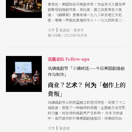
黄哲伦，美国知名华裔剧作家。作品多次入围及荣
及未来的生涯愿景，他们都认为，把自己变得更
获斯坦伯格剧作奖、奥比奖、普立兹奖等各大奖
好，整个剧场环境才会改变。 面对这个世代剧场
项，《蝴蝶君》更是夺得一九八八年百老汇东尼
工作者普遍的生存难题，魏隽展说：「我们，就是
奖，是唯一荣获此奖项的华人。一九九四年至二
自己的困境。」或许，唯有认识这点，挫折和失
○○○年期间，被美国总统柯林顿认命为「总统艺
败，才能转化成前进的动力，才能在这块小小的岛
|
文字
施彦如、黎家齐
术与人文委员会」委员。最新作品《中式英语》在
屿上，督促自己继续进步。
第248期 / 2013年08月号
二○一一年也再次赢得杰夫奖殊荣。 赖声川，台
湾知名的剧场及电影、电视导演、编剧，表演工作
坊艺术总监。出自其手脍炙人口的戏剧作品繁多，
《那一夜，我们说相声》、《暗恋桃花源》、《宝
岛一村》等。是台湾创作者中，对华人世界最具影
话题追踪 Follow-ups
响力的人之一。 同为对全球剧场贡献良多的艺术
家，一位在美国以传统的现代戏剧模式，用英语从
乌镇戏剧节「小镇对话——今日美国剧场创
事剧本写作；一位以中文即兴的剧场导演方式，开
作与制作」
始了编剧的生涯。这两种截然不同的创作模式，到
商业？艺术？ 何为「创作上的
底有何不同？而其过程又有甚么不为人知的技巧与
方法？让我们借此对谈，一探其中的奥秘。
背叛」
乌镇戏剧节以封闭且独立的空间特性，安排了十二
场座谈，营造了一种独特的氛围，企图能引发无形
的力量，对全球的戏剧界产生影响。 在本次对谈
中，虽然谈到的只是美国剧场现况，但是回到台湾
剧场生态面来看，关于政府补助机制的未来与困
|
文字
施彦如
境、定幕剧商演模式的利弊，都可以从其中瞧出端