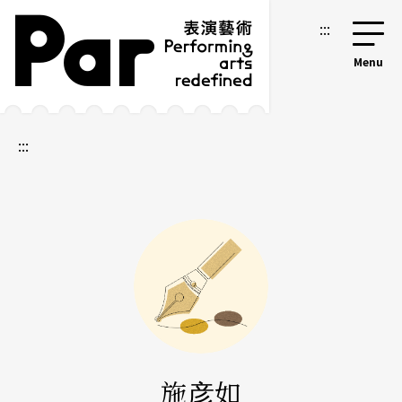
跳到主要内容区块
网站导览
:::
:::
施彦如