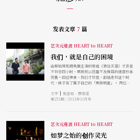
发表文章
7
篇
艺次元曼波 HEART to HEART
我们，就是自己的困境
由蔡柏璋和魏隽展主演的新戏《浪迹天涯》才开卖
不到廿四小时，票房就以迅雷不及掩耳的速度秒杀
完售。回过神来，我们才惊觉，剧场走到这个时
代，终于有了属于自己的「票房明星」。 两位集
编导演于一身的七年级剧场创作者，现阶段的成
|
文字
施彦如、廖俊逞
绩，无疑是同年龄层的创作者难以望其项背的蔡柏
第251期 / 2013年11月号
璋，拥有严谨而完整的科班训练，却完全没有学院
派的包袱，作品贴合时代脉动，从《K24》到
《Re/Turn》，无一不是口碑票房双赢的佳作；魏
隽展，从默剧、小丑、操偶到写实表演，自称表演
系统「杂食」，却深厚扎实，表演作品如《最美的
艺次元曼波 HEART to HEART
时刻》、《假戏真作》，屡获台新奖入围肯定。
然而，他们并不以此自满，反而不断透过上课、旅
如梦之始的创作灵光
行、阅读等，拓展自己的生命经验和创作历练。谈