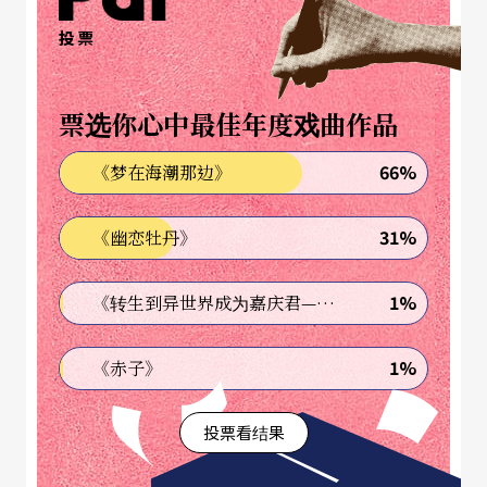
投票
票选你心中最佳年度戏曲作品
66%
《梦在海潮那边》
31%
《幽恋牡丹》
1%
《转生到异世界成为嘉庆君—发现我的祖先是诈骗集团!?》
1%
《赤子》
投票看结果