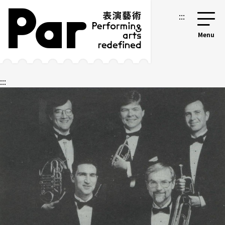
跳到主要内容区块
网站导览
:::
:::