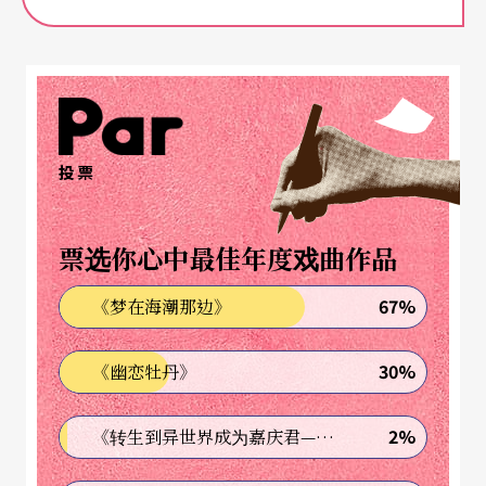
投票
票选你心中最佳年度戏曲作品
67%
《梦在海潮那边》
30%
《幽恋牡丹》
2%
《转生到异世界成为嘉庆君—发现我的祖先是诈骗集团!?》