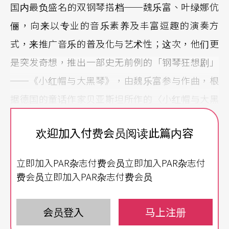
国内最负盛名的双钢琴搭档──魏乐富、叶绿娜伉
俪，向来以专业的音乐素养及丰富逗趣的演奏方
式，来推广音乐的普及化与艺术性；这次，他们更
是突发奇想，推出一部史无前例的「钢琴狂想剧」
──《小红帽与大黑琴》，由魏乐富参与作曲，根
据德国的童话作家贝亚斯坦所作的〈小红帽与大黑
狼〉加以改编，是结合了戏剧、舞蹈、乐器演奏等
欢迎加入付费会员阅读此篇内容
的多重组合，如史特拉汶斯基所作的〈士兵的故
事〉般，在音乐中加入节奏性的说白，描述台湾学
立即加入PAR杂志付费会员立即加入PAR杂志付
琴学生家长的心态。由魏乐富担任编剧、监制、叶
费会员立即加入PAR杂志付费会员
绿娜塡写中文歌词，并担任旁白角色。内容丰富，
题材新颖，适合全家一同观赏，是一份値得期待的
会员登入
马上注册
儿童节贺礼。