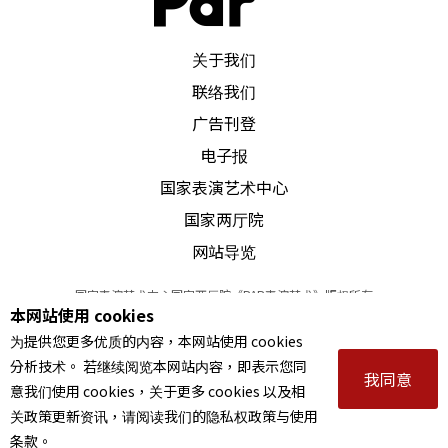
PAR 表演艺术杂志
关于我们
联络我们
广告刊登
电子报
国家表演艺术中心
国家两厅院
网站导览
国家表演艺术中心国家两厅院《PAR表演艺术》版权所有
本网站使用 cookies
©
2022
Performing arts redefined. All Rights Reserved
为提供您更多优质的内容，本网站使用 cookies
统一编号 Tax Id number 00973926
分析技术。 若继续阅览本网站内容，即表示您同
本站所提供相关演出资讯，如有异动应以主办单位公告为准。
我同意
意我们使用 cookies，关于更多 cookies 以及相
服务条款
｜
隐私权声明
｜
著作权声明
关政策更新资讯，请阅读我们的隐私权政策与使用
条款。