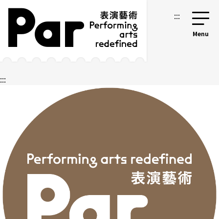
跳到主要内容区块
网站导览
:::
:::