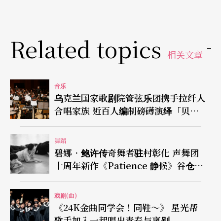
Related topics
相关文章
音乐
乌克兰国家歌剧院管弦乐团携手拉纤人
合唱家族 近百人编制磅礡演绎「贝
九」
舞蹈
碧娜．鲍许传奇舞者驻村彰化 声舞团
十周年新作《Patience 静候》谷仓登
场
戏剧(曲)
《24K金曲同学会！同鞋～》 星光帮
歌手加入一起唱出青春与离别