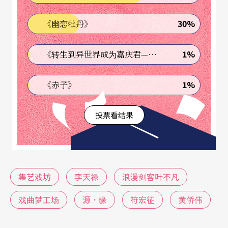
30%
《幽恋牡丹》
1%
《转生到异世界成为嘉庆君—发现我的祖先是诈骗集团!?》
1%
《赤子》
投票看结果
集艺戏坊
李天禄
浪漫剑客叶不凡
戏曲梦工场
源．缘
符宏征
黄侨伟