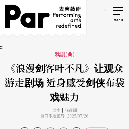
跳到主要内容区块
网站导览
:::
:::
戏剧(曲)
《浪漫剑客叶不凡》让观众
游走剧场 近身感受剑侠布袋
戏魅力
|
文字
张震洲
官网限定报导 2025/07/26