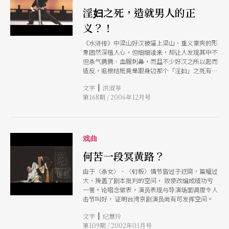
淫妇之死，造就男人的正
义？！
《水浒传》中梁山好汉被逼上梁山、重义豪爽的形
象固然深植人心，但细细读来，却让人发现其中不
但杀气腾腾、血腥刺鼻，而且不少好汉之所以起而
造反，追根结柢竟是跟身边那个「淫妇」之死有关
俗话说：「每个伟大的男人背后都有个伟大的女
|
文字
洪淑苓
人。」万万没想到，这个伟大的女人除了贤妻良
第168期 / 2006年12月号
母，也可以是淫荡的妇人。
戏曲
何苦一段冥黄路？
由于〈杀女〉、〈钉板〉情节皆过于迂腐，篇幅过
大，掩盖了剧本批判的空间， 致使改编成绩功亏
一篑。论唱念做表，演员表现与导演场面调度令人
击节叫好， 证明台湾京剧演员尚有可发挥空间。
|
文字
纪慧玲
第109期 / 2002年01月号