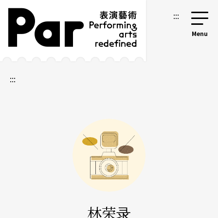
跳到主要内容区块
网站导览
:::
:::
林荣录