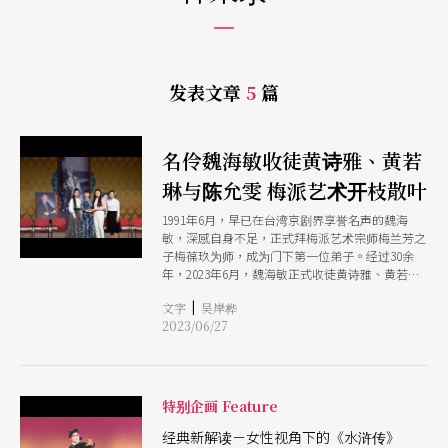
发表文章
5
篇
名伶魏海敏收徒黄诗雅、黄若
琳与陈允雯 梅派艺术开枝散叶
1991年6月，早已在台湾京剧界享誉名声的魏海
敏，深感自身不足，正式拜梅派艺术宗师梅兰芳之
子梅葆玖为师，成为门下第一位弟子。经过30余
年，2023年6月，魏海敏正式收徒黄诗雅、黄若琳
与陈允雯3位年轻优秀青衣演员，在其传承流派与
|
文字
吴岸桦
创造当代的艺术路径里，自此有徒弟同行，延续并
2023/06/27
启动梅派艺术的全新一代。
特别企画 Feature
经典新解读－女性视角下的《水浒传》