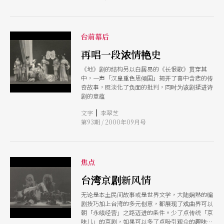
台前幕后
再唱一段浓情艳史
《地》剧的结构另以白居易的《长恨歌》贯穿其
中，一声「汉皇重色思倾国」揭开了喜中含悲的传
奇故事，既淡化了负面的批判，同时为该剧揉进诗
剧的意蕴
|
文字
李翠芝
第93期 / 2000年09月号
焦点
台湾京剧新风情
无论是本土民间故事或是世界文学，大陆娴熟的编
剧技巧加上台湾的多元创意，都展现了戏曲界可以
朝「永续经营」之路迈进的条件。少了点传统「京
味儿」的京剧，如果可以多了点吸引观众的趣味，