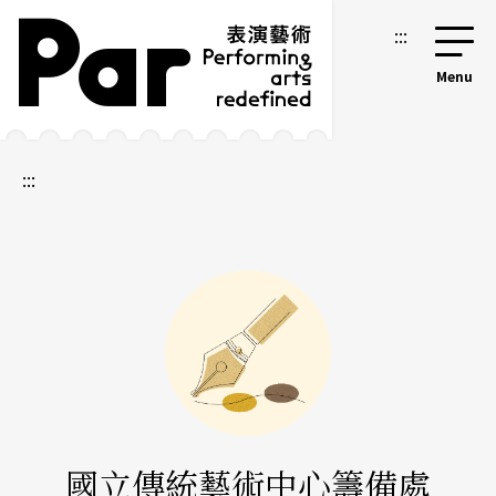
跳到主要內容區塊
網站導覽
:::
:::
國立傳統藝術中心籌備處